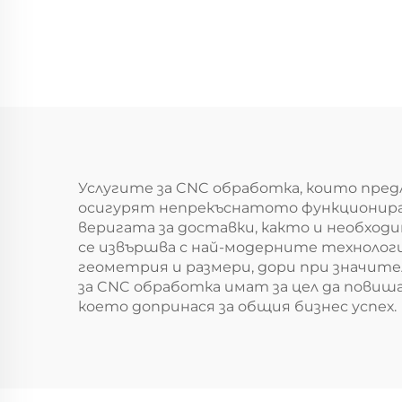
Услугите за CNC обработка, които пред
осигурят непрекъснатото функциониран
веригата за доставки, както и необхо
се извършва с най-модерните технолог
геометрия и размери, дори при значите
за CNC обработка имат за цел да пови
което допринася за общия бизнес успех.