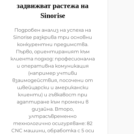
задвижват растежа на
Sinorise
Подробен анализ на успеха на
Sinorise разкрива три основни
конкурентни предимства.
Първо, ориентираният към
клиента подход: професионална
и оперативна комуникация
(например учтиви
взаимодействия, посочени от
швейцарски и американски
клиенти) и гъвкавост при
адаптиране към промени в
дизайна. Второ,
ултрасъвременно
технологично осигуряване: 82
CNC машини, обработка с 5 оси