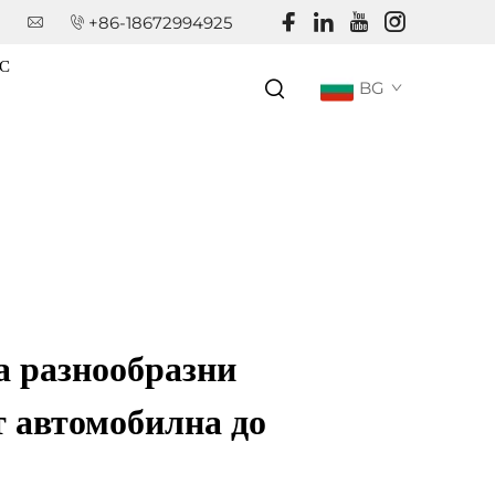
+86-18672994925
С
BG
а разнообразни
т автомобилна до