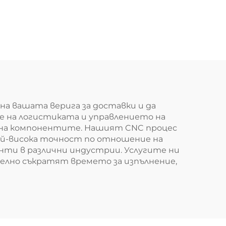
на вашата верига за доставки и да
 на логистиката и управлението на
е на компонентите. Нашият CNC процес
най-висока точност по отношение на
нти в различни индустрии. Услугите ни
елно съкратят времето за изпълнение,