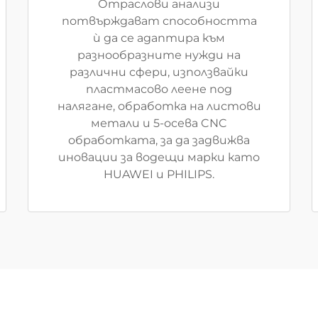
Отраслови анализи
потвърждават способността
ѝ да се адаптира към
разнообразните нужди на
различни сфери, използвайки
пластмасово леене под
налягане, обработка на листови
метали и 5-осева CNC
обработката, за да задвижва
иновации за водещи марки като
HUAWEI и PHILIPS.