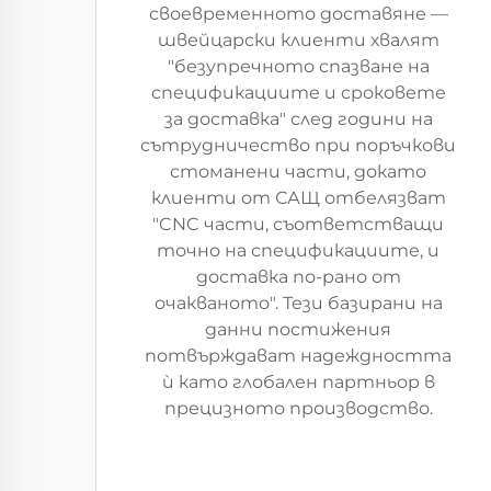
своевременното доставяне —
швейцарски клиенти хвалят
"безупречното спазване на
спецификациите и сроковете
за доставка" след години на
сътрудничество при поръчкови
стоманени части, докато
клиенти от САЩ отбелязват
"CNC части, съответстващи
точно на спецификациите, и
доставка по-рано от
очакваното". Тези базирани на
данни постижения
потвърждават надеждността
ѝ като глобален партньор в
прецизното производство.