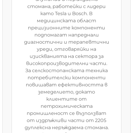
стомана, работейки с лидери
като Tesla и Bosch. В
медицинската област
прецизионните компоненти
подпомагат напреднали
диагностични и терапевтични
уреди, отговаряйки на
изискванията на сектора за
високопроизводителни части.
За селскостопанската техника
потребителски компоненти
повишават ефективността в
земеделието, докато
клиентите от
петрохимическата
промишленост се възползват
от издръжливи части от 2205
дуплексна неръждаема стомана.