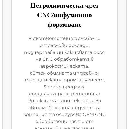
Петрохимическа чрез
CNC/инфузионно
формоване
В съответствие с глобални
отраслови доклади,
подчертаващи ключовата роля
на CNC обработката в
аерокосмическата,
автомобилната и здравно-
медицинската промишленост,
Sinorise предлага
специализирани решения за
високодемандни сектори. За
автомобилната индустрия
компанията осигурява OEM CNC
обработени части от
алуминий и неръждаема