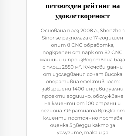
петзвезден рейтинг на
удовлетвореност
Основана през 2008 г., Shenzhen
Sinorise разполага с 17-годишен
опит в CNC обработка,
подкрепен от парк от 82 CNC
машини и производствена база
с площ 2850 м². Ключови данни
от изследвания сочат висока
оперативна ефективност:
завършени 1400 индивидуални
проекти годишно, обслужване
на клиенти от 100 страни и
региона. Обратната връзка от
клиенти постоянно поставя
оценка 5 звезди както за
услугите, така и за