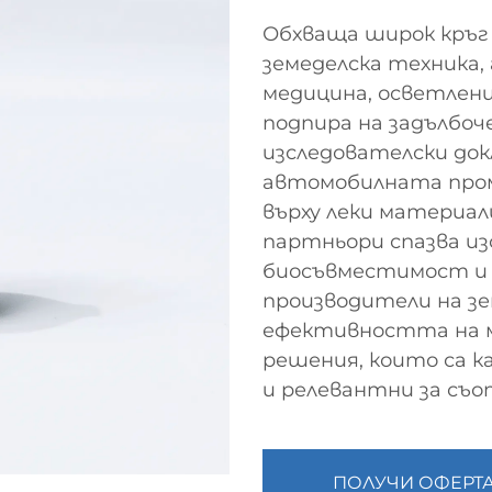
Обхваща широк кръг
земеделска техника
медицина, осветлени
подпира на задълбоч
изследователски док
автомобилната пром
върху леки материали
партньори спазва и
биосъвместимост и 
производители на зе
ефективността на м
решения, които са к
и релевантни за съ
ПОЛУЧИ ОФЕРТ