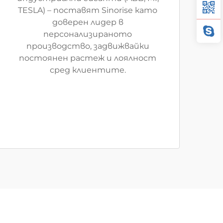
TESLA) – поставят Sinorise като
доверен лидер в
персонализираното
производство, задвижвайки
постоянен растеж и лоялност
сред клиентите.