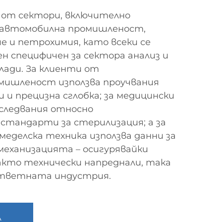
 от сектори, включително
, автомобилна промишленост,
е и петрохимия, като всеки се
ен специфичен за сектора анализ и
лади. За клиенти от
ишленост използва проучвания
 и прецизна сглобка; за медицински
зследвания относно
стандарти за стерилизация; а за
меделска техника използва данни за
еханизацията – осигурявайки
акто технически напреднали, така
ответната индустрия.
А