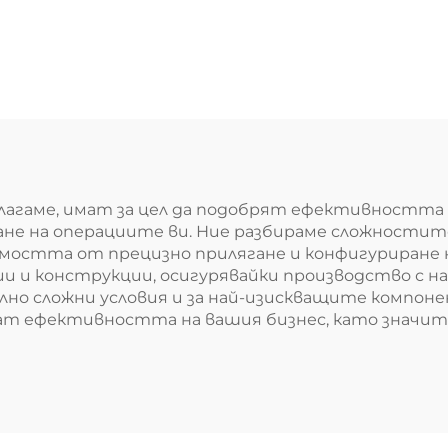
лагаме, имат за цел да подобрят ефективността 
е на операциите ви. Ние разбираме сложностите
димостта от прецизно прилягане и конфигуриран
ии и конструкции, осигурявайки производство с 
лно сложни условия и за най-изискващите компоне
шат ефективността на вашия бизнес, като значит