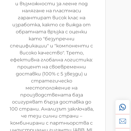
и възможности за леене под
налягане на пластмаси
гарантират висок клас на
изработка, както се вижда от
обратната връзка с оценки
като "безупречни
спецификации" и "компоненти с
високо качество". Трето,
ефективна глобална логистика:
процент на своевременни
доставки (100% с 5 звезди) и
стратегическо
местоположение на
производствената база
осигуряват бърза доставка до
100 страни. Анализът заключава,
че тези силни страни –
комбинирани с партньорства с
индустриални гиганти (ABB, MI,