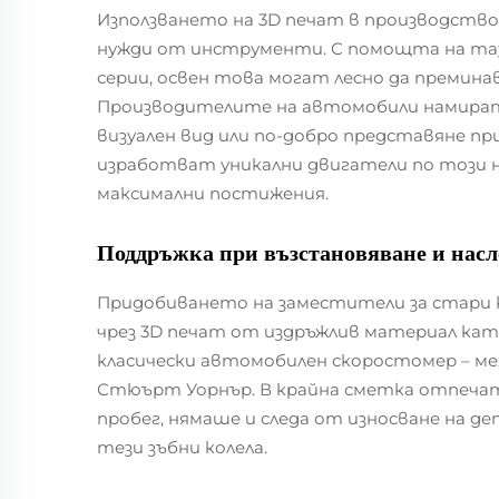
Използването на 3D печат в производств
нужди от инструменти. С помощта на таз
серии, освен това могат лесно да премина
Производителите на автомобили намират т
визуален вид или по-добро представяне п
изработват уникални двигатели по този на
максимални постижения.
Поддръжка при възстановяване и насл
Придобиването на заместители за стари к
чрез 3D печат от издръжлив материал като
класически автомобилен скоростомер – ме
Стюърт Уорнър. В крайна сметка отпечатали
пробег, нямаше и следа от износване на д
тези зъбни колела.