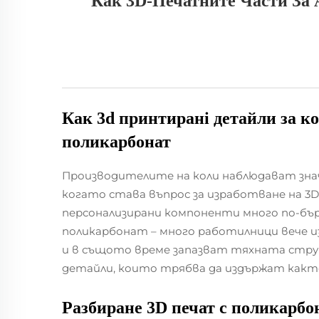
Как 3D-Печатните Части За 
Как
3d принтиранi детайли за к
поликарбонат
Производителите на коли наблюдават зна
когато става въпрос за изработване на 3D
персонализирани компоненти много по-бър
поликарбонат – много работилници вече 
и в същото време запазват тяхната стру
детайли, които трябва да издържат както
Разбиране
3D печат с поликарбо