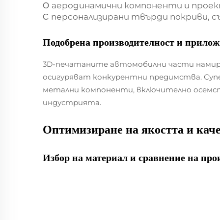
аеродинамични компоненти и проек
О
персонализирани твърди покриви, 
C
Подобрена производителност и прилож
3D-печатаните автомобилни части намира
осигуряват конкурентни предимства. Супе
метални компоненти, включително осемсте
индустрията.
Оптимизиране на якостта и кач
Избор на материал и сравнение на про