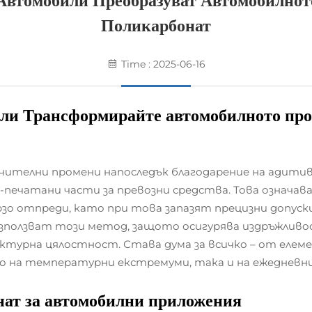
Автомобили Преобразуват Автомобилнот
Поликарбонат
Time : 2025-06-16
оли
Трансформирайте автомобилното про
чителни промени напоследък благодарение на адитив
-печатани части за превозни средства. Това означав
зо отпреди, като при това запазят прецизни допуски
използват този метод, защото осигурява издръжлив
ктурна цялостност. Става дума за всичко – от еле
 на температурни екстремуми, така и на ежедневни 
нат
за автомобилни приложения