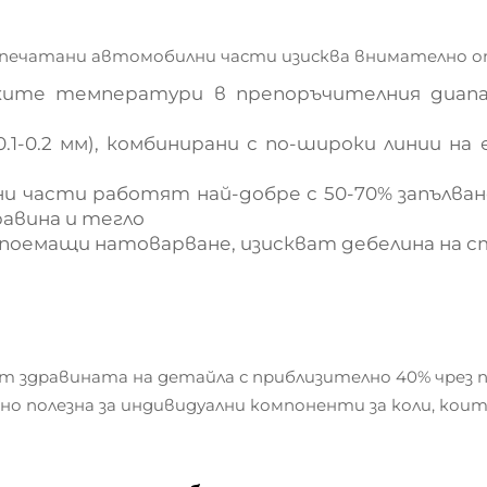
печатани автомобилни части изисква внимателно о
ките температури в препоръчителния диап
0.1-0.2 мм), комбинирани с по-широки линии н
и части работят най-добре с 50-70% запълван
авина и тегло
 поемащи натоварване, изискват дебелина на с
ат здравината на детайла с приблизително 40% чрез
ено полезна за индивидуални компоненти за коли, ко