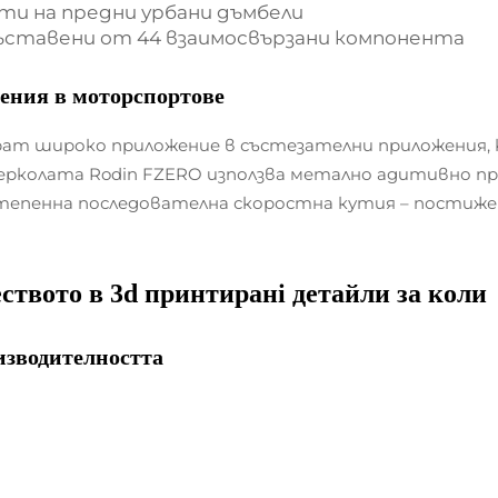
ти на предни урбани дъмбели
съставени от 44 взаимосвързани компонента
ения в моторспортове
т широко приложение в състезателни приложения, к
рколата Rodin FZERO използва метално адитивно про
пенна последователна скоростна кутия – постижени
еството в
3d принтиранi детайли за коли
изводителността