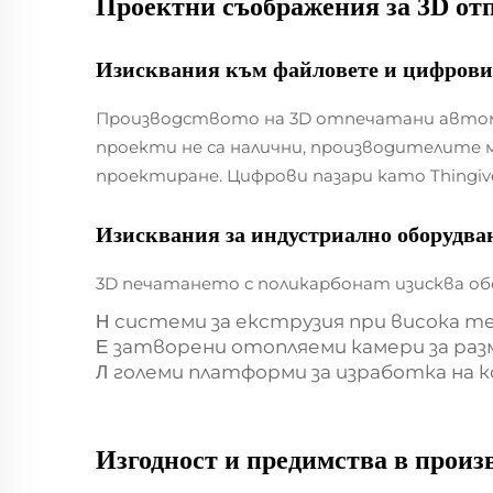
Проектни съображения за
3D от
Изисквания към файловете и цифрови
Производството на 3D отпечатани автомоб
проекти не са налични, производителите м
проектиране. Цифрови пазари като Thingi
Изисквания за индустриално оборудва
3D печатането с поликарбонат изисква об
системи за екструзия при висока т
H
затворени отопляеми камери за ра
E
големи платформи за изработка на 
Л
Изгодност и предимства в произ