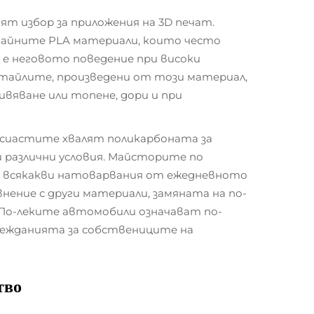
т избор за приложения на 3D печат.
бичайните PLA материали, които често
 е неговото поведение при високи
детайлите, произведени от този материал,
вяване или топене, дори и при
тусиастите хвалят поликарбоната за
и различни условия. Майсторите по
а всякакви натоварвания от ежедневното
ение с други материали, замяната на по-
 По-леките автомобили означават по-
режданията за собствениците на
тво