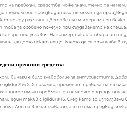
ото на превозни средства може значително да намал
и технология производителите могат да произведат
ват между различни цветове или материали по всяко 
ова за особено полезно при създаването на специа
ри конкретни условия. Например, някои отбори от 
чин, защото искат нещо, което да се отличава визу
едени превозни средства
оли винаги е било главоболие за ентусиастите. Добр
 iglidur® i6 SLS полимер, променят правилата на игр
ханиците имали проблеми да намерят подходящия чер
 един такъв с iglidur® I6. След като го използвали 
етайла. Доста впечатляващо, ако се има предвид кол