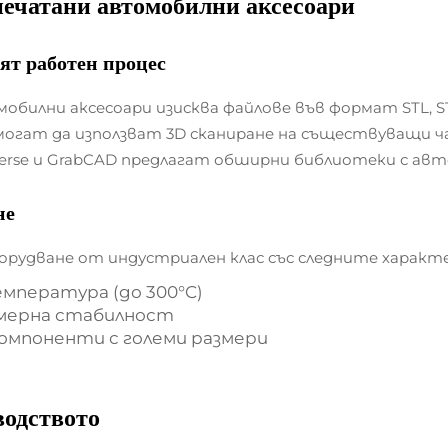
печатани автомобилни аксесоари
ят работен процес
илни аксесоари изисква файлове във формат STL, ST
огат да използват 3D сканиране на съществуващи ча
verse и GrabCAD предлагат обширни библиотеки с авт
не
орудване от индустриален клас със следните характ
емпература (до 300°C)
змерна стабилност
компоненти с големи размери
водството