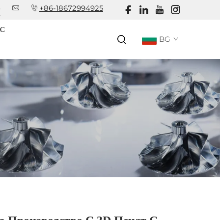
+86-18672994925
!
АС
BG