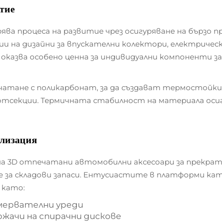
тие
ява процеса на развитие чрез осигуряване на бързо
 на дизайни за впускателни колектори, електричес
се оказва особено ценна за индивидуални компоненти
ечатане с поликарбонат, за да създават термостой
отсекции. Термичната стабилност на материала оси
ализация
на 3D отпечатани автомобилни аксесоари за прекрат
е за складови запаси. Ентусиастите в платформи ка
 като:
измервателни уреди
ржачи на спирачни дискове