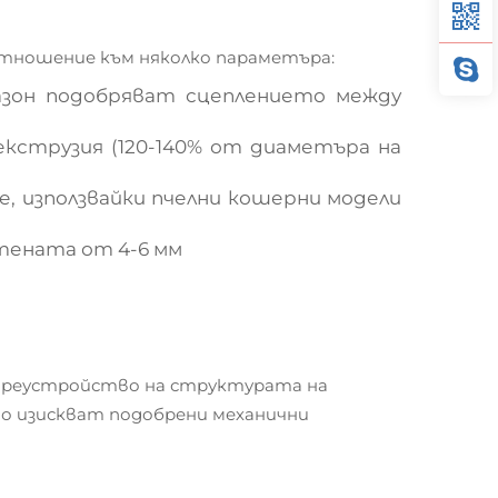
тношение към няколко параметъра:
азон подобряват сцеплението между
а екструзия (120-140% от диаметъра на
е, използвайки пчелни кошерни модели
тената от 4-6 мм
 преустройство на структурата на
ито изискват подобрени механични