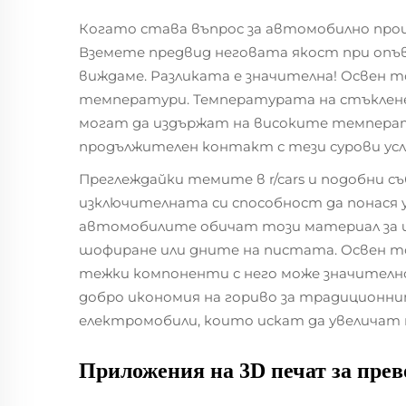
Когато става въпрос за автомобилно прои
Вземете предвид неговата якост при опъва
виждаме. Разликата е значителна! Освен 
температури. Температурата на стъклене д
могат да издържат на високите температу
продължителен контакт с тези сурови усло
Преглеждайки темите в r/cars и подобни с
изключителната си способност да понася у
автомобилите обичат този материал за и
шофиране или дните на пистата. Освен то
тежки компоненти с него може значителн
добро икономия на гориво за традиционн
електромобили, които искат да увеличат п
Приложения на
3D печат за пре