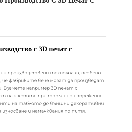
о Производство С 3D Печат С
изводство с
3D печат с
ни производствени технологии, особено
а, че фабриките вече могат да произведат
. Вземете например 3D печат с
ост на частите при топлинно напрежение
менти на таблото до външни декоративни
износване и намачквания по пътя.