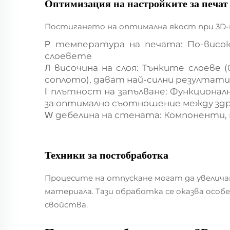
Оптимизация на настройките за печат
Постигането на оптимална якост при 3D-
температура на печата: По-висо
P
слоевете
височина на слоя: Тънките слоеве (
Л
соплото), дават най-силни резултати
плътност на запълване: Функционалн
I
за оптимално съотношение между здр
дебелина на стената: Компоненти,
W
Техники за постобработка
Процесите на отпускане могат да увелич
материала. Тази обработка се оказва особ
свойства.