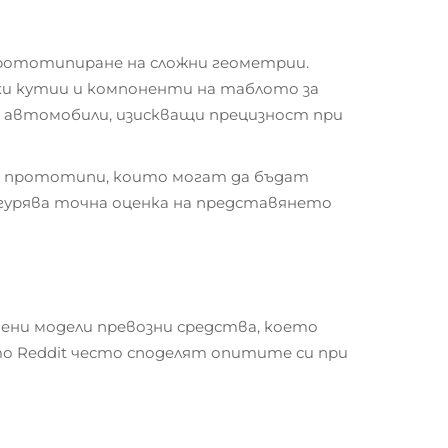
 прототипиране на сложни геометрии.
ки кутии и компоненти на таблото за
 за автомобили, изискващи прецизност при
ки прототипи, които могат да бъдат
гурява точна оценка на представянето
ени модели превозни средства, което
то Reddit често споделят опитите си при