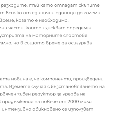
и разходите, тъй като отпадат скъпите
 всичко от единични единици до големи
време, когато е необходимо.
лни части, които изискват определен
индустрията на моторните спортове
ално, но в същото време да осигурява
ата новина е, че компоненти, произведени
ата. Вземете случая с възстановяването на
вячен зъбен редуктор за уредба на
в продължение на повече от 2000 мили
ко интензивно обикновено се използват