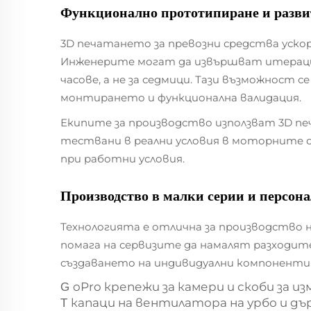
Функционално прототипиране и разви
3D печатането за превозни средства ускор
Инженерите могат да извършват итерации
часове, а не за седмици. Тази възможност 
монтирането и функционална валидация.
Екипите за производство използват 3D п
тествани в реални условия в моторните 
при работни условия.
Производство в малки серии и персон
Технологията е отлична за производство 
помага на сервизите да намалят разходит
създаването на индивидуални компоненти
oPro крепежи за камери и скоби за 
G
капаци на вентилатора на урбо и дъ
Т