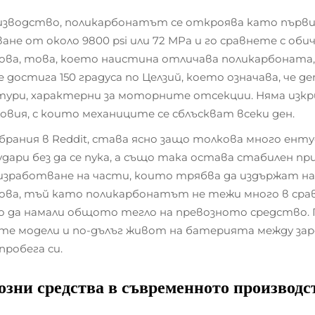
зводство, поликарбонатът се откроява като първия
не от около 9800 psi или 72 MPa и го сравнете с о
това, това, което наистина отличава поликарбоната,
остига 150 градуса по Целзий, което означава, че 
ри, характерни за моторните отсекции. Няма изкри
вия, с които механиците се сблъскват всеки ден.
ъбрания в Reddit, става ясно защо толкова много ен
дари без да се пука, а също така остава стабилен пр
зработване на части, които трябва да издържат н
ва, тъй като поликарбонатът не тежи много в сравн
о да намали общото тегло на превозното средство.
ите модели и по-дълъг живот на батерията между за
робега си.
возни средства
в съвременното производс