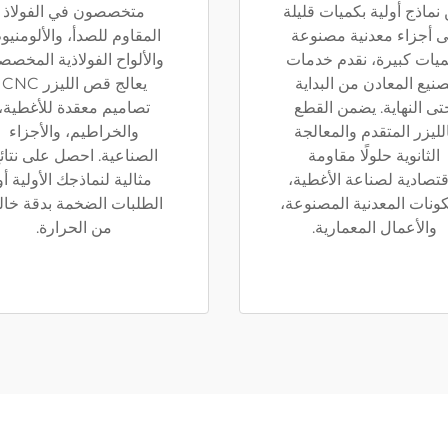
نماذج أولية بكميات قليلة
متخصصون في الفولاذ
ى أجزاء معدنية مصنوعة
المقاوم للصدأ، والألومنيو
ميات كبيرة، نقدم خدمات
والألواح الفولاذية المخصص
صنيع المعادن من البداية
يعالج قص الليزر CNC
تى النهاية. يضمن القطع
تصاميم معقدة للأغطية،
لليزر المتقدم والمعالجة
والخراطيم، والأجزاء
الثانوية حلولًا مقاومة
الصناعية. احصل على نتائ
قتصادية لصناعة الأغطية،
مثالية لنماذجك الأولية أو
كونات المعدنية المصنوعة،
الطلبات الضخمة بدقة خال
والأعمال المعمارية.
من الحرارة.