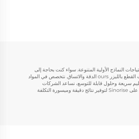
ني مخصصة وقطع بالليزر لتلبية احتياجات النماذج الأولية المتنوعة. سواء كنت بحاجة إلى
مكونات معقدة يتم قطعها بالليزر لأغراض غلاف الإلكترونيات أو أجزاء مثبَّتة بكميات كبيرة، تضمن تقنيات CNC المتقدمة وتقنيات القطع بالليزر ours الدقة والاتساق. نتخصص في المواد
ربائي لتحسين المتانة. مع خيارات تسليم سريعة وحلول قابلة للتوسع، نساعد الشركات
الناشئة والشركات الكبرى على تسريع تطوير المنتج. من أغلفة مخصصة ذات كميات قليلة إلى نماذج أولية صناعية الجودة، اعتمد على Sinorise لتوفير نتائج دقيقة وميسورة التكلفة