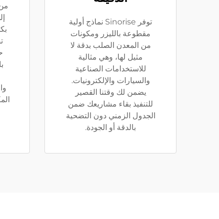
من 
إل
توفر Sinorise نماذج أولية
بك
مقطوعة بالليزر ومكونات
ت
من المعدن الصلب بدقة لا
ح
مثيل لها، وهي مثالية
با
للاستخدامات الصناعية
والسيارات والإلكترونيات.
وا
يضمن لك وقتنا القصير
الم
للتنفيذ بقاء مشاريعك ضمن
الجدول الزمني دون التضحية
بالدقة أو الجودة.