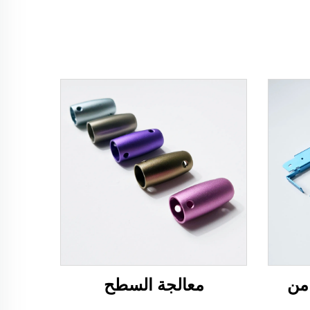
من
معالجة السطح