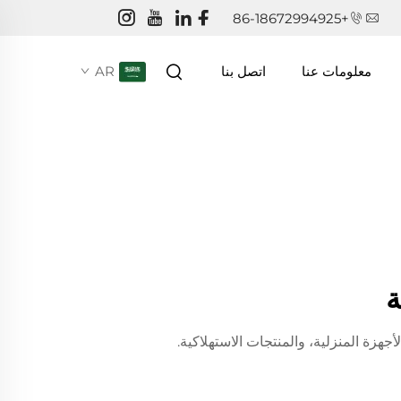
+86-18672994925
AR
معلومات عنا
اتصل بنا
ة