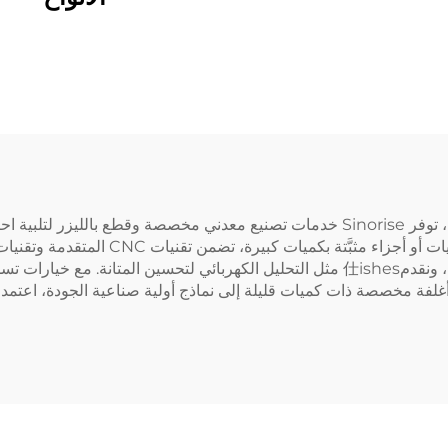
في الصناعات التي تكون فيها الدقة والسرعة أمرًا حاسمًا، توفر Sinorise خدمات تصنيع معد
مثل الفولاذ المقاوم للصدأ، والألومنيوم، والسبائك الخاصة، ونقدم仕ishes مثل التحليل الكه