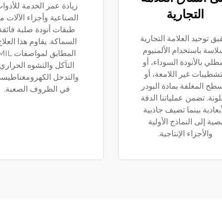
زيادة عمر الخدمة للأدوا
التجارية
الصناعية وأجزاء الآلات م
طبقات أنودة صلبة فائقة
يق توحيد العلامة التجارية
السماكة. يقاوم هذا العلا
لاسة باستخدام الألمنيوم
المطابق لمواصفات 
مطلي بالأنودة السوداء، أو
التآكل والتشوه الحراري
تشطيبات غير اللامعة، أو
والتدخل الكهرومغناطيس
سطح المغلفة بمادة البودر
في الظروف الصعبة.
لونة. تضمن عملياتنا الدقة
أبعادية بينما تضيف جاذبية
صية إلى النماذج الأولية
والأجزاء الإنتاجية.