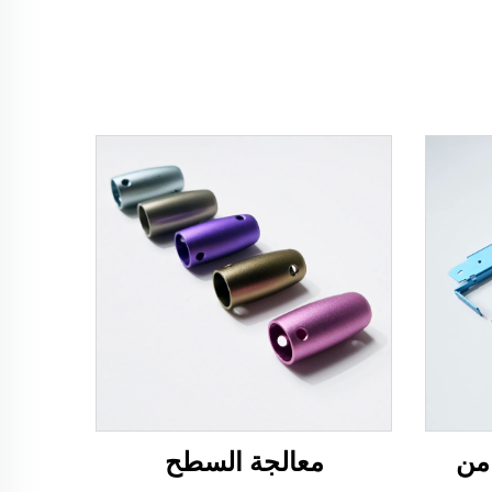
من
معالجة السطح