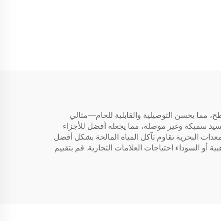
ح، مما يحسن التوصيلية والقابلية للحام—مثالي
أكسيد سميكة وغير موصلة، مما يجعله أفضل للأجزاء
نات CNC المشمّعة بشكل صلب المستخدمة في المعدات البحرية تقاوم تآكل المياه المالحة بشكل أفضل
ة أو السوداء احتياجات العلامات التجارية. قم بتقييم