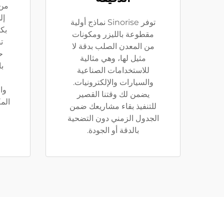
من 
إل
توفر Sinorise نماذج أولية
بك
مقطوعة بالليزر ومكونات
ت
من المعدن الصلب بدقة لا
ح
مثيل لها، وهي مثالية
با
للاستخدامات الصناعية
والسيارات والإلكترونيات.
وا
يضمن لك وقتنا القصير
الم
للتنفيذ بقاء مشاريعك ضمن
الجدول الزمني دون التضحية
بالدقة أو الجودة.