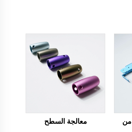
من
معالجة السطح