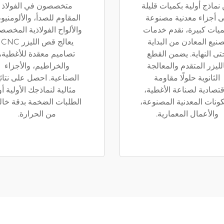
نماذج أولية بكميات قليلة
متخصصون في الفولاذ
ى أجزاء معدنية مصنوعة
المقاوم للصدأ، والألومنيو
ميات كبيرة، نقدم خدمات
والألواح الفولاذية المخصص
صنيع المعادن من البداية
يعالج قص الليزر CNC
تى النهاية. يضمن القطع
تصاميم معقدة للأغطية،
لليزر المتقدم والمعالجة
والخراطيم، والأجزاء
الثانوية حلولًا مقاومة
الصناعية. احصل على نتائ
قتصادية لصناعة الأغطية،
مثالية لنماذجك الأولية أو
كونات المعدنية المصنوعة،
الطلبات الضخمة بدقة خال
والأعمال المعمارية.
من الحرارة.