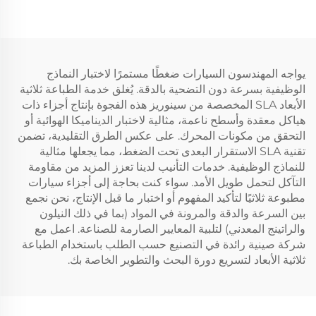
يواجه المهندسون السيارات ضغطًا مستمرًا لاختبار النماذج
الوظيفية بسرعة دون التضحية بالدقة. يُغلق خدمة الطباعة ثلاثية
الأبعاد SLA المخصصة من سينوريز هذه الفجوة بإنتاج أجزاء ذات
هياكل معقدة وأسطح ناعمة، مثالية لاختبار الديناميكا الهوائية أو
التحقق من مكونات المحرك. على عكس الطرق التقليدية، تضمن
تقنية SLA الاستقرار البعدى تحت الضغط، مما يجعلها مثالية
للنماذج الوظيفية. خدمات التأنيب لدينا تعزز المزيد من مقاومة
التآكل لتحمل طويل الأمد. سواء كنت بحاجة إلى أجزاء سيارات
مطبوعة ثلاثيًا لتأكيد المفهوم أو اختبار ما قبل الإنتاج، نحن نجمع
بين السرعة والدقة والمرونة في المواد (بما في ذلك النيلون
والراتينج المعدني) لتلبية المعايير الصارمة للصناعة. اعمل مع
شركة صينية رائدة في التصنيع حسب الطلب باستخدام الطباعة
ثلاثية الأبعاد لتسريع دورة البحث والتطوير الخاصة بك.