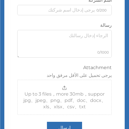
اسم الشركة
0/200
رسالة
0/1000
Attachment
يرجى تحميل على الأقل مرفق واحد
Up to 3 files，more 30mb，suppor
jpg、jpeg、png、pdf、doc、docx、
xls、xlsx、csv、txt
إرسال