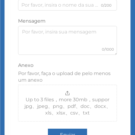
0/200
Mensagem
0/1000
Anexo
Por favor, faça o upload de pelo menos
um anexo
Up to 3 files，more 30mb，suppor
jpg、jpeg、png、pdf、doc、docx、
xls、xlsx、csv、txt
Enviar