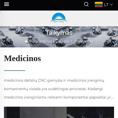
LT
Taikymas
Pagrindinis Puslapis
>
Taikymas
Medicinos
medicinos detalių CNC gamyba ir medicinos įrenginių
komponentų visada yra sudėtingas procesas. Kadangi
medicinos įrenginiams reikiami komponentai paprastai yra
sudėtingi ir reikalauja aukštos tikslumo. SinoRise yra
profesionalus tikslaus grybimo tiekėjas, turintis galimybes...