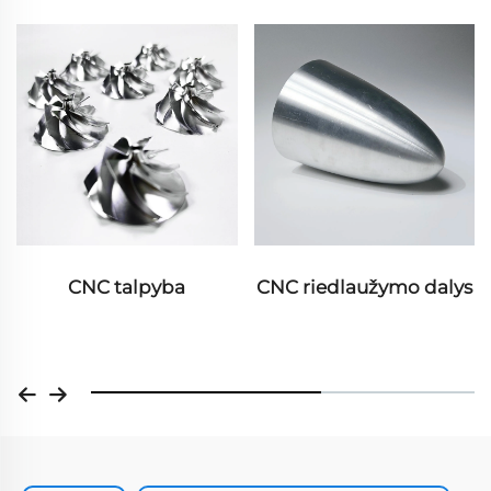
CNC riedlaužymo dalys
Paviršiaus apdorojimas