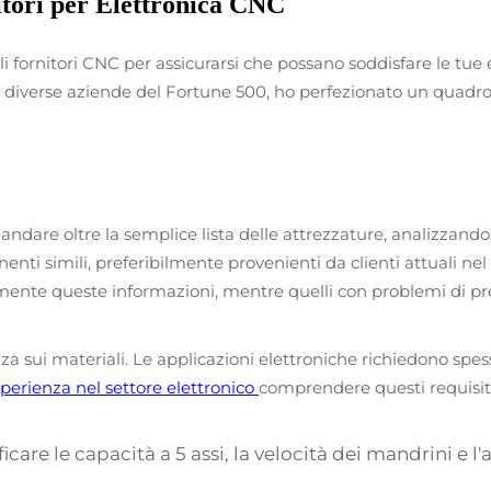
itori per Elettronica CNC
i fornitori CNC per assicurarsi che possano soddisfare le tue
r diverse aziende del Fortune 500, ho perfezionato un quadro 
ndare oltre la semplice lista delle attrezzature, analizzando 
ti simili, preferibilmente provenienti da clienti attuali nel se
ilmente queste informazioni, mentre quelli con problemi di p
nza sui materiali. Le applicazioni elettroniche richiedono spesso
esperienza nel settore elettronico
comprendere questi requisiti
ficare le capacità a 5 assi, la velocità dei mandrini e