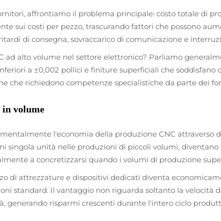
ornitori, affrontiamo il problema principale: costo totale di pr
 sui costi per pezzo, trascurando fattori che possono aumen
à, ritardi di consegna, sovraccarico di comunicazione e interr
d alto volume nel settore elettronico? Parliamo generalment
inferiori a ±0,002 pollici e finiture superficiali che soddisfan
e che richiedono competenze specialistiche da parte dei forn
 in volume
mentalmente l'economia della produzione CNC attraverso dive
i singola unità nelle produzioni di piccoli volumi, diventano
lmente a concretizzarsi quando i volumi di produzione supera
lizzo di attrezzature e dispositivi dedicati diventa economi
azioni standard. Il vantaggio non riguarda soltanto la veloci
à, generando risparmi crescenti durante l'intero ciclo produtt