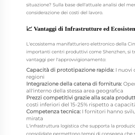
situazione? Sulla base dell'attuale analisi del me
considerazione dei costi del lavoro.
📈 Vantaggi di Infrastrutture ed Ecosiste
L'ecosistema manifatturiero elettronico della Cina
importanti centri produttivi come Shenzhen, si tr
vantaggi per l'approvvigionamento:
Capacità di prototipazione rapida:
I nuovi 
regioni
Integrazione della catena di fornitura:
Oper
all'interno della stessa area geografica
Prezzi competitivi grazie alla scala produt
costi inferiori del 15-25% rispetto a capacit
Competenza tecnica:
I fornitori hanno svi
mirata
L'infrastruttura logistica che supporta la produzi
consolidate permettono tempi di consegna che spes