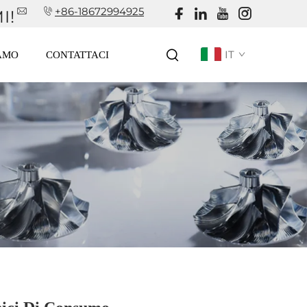
+86-18672994925
I!
IT
IAMO
CONTATTACI