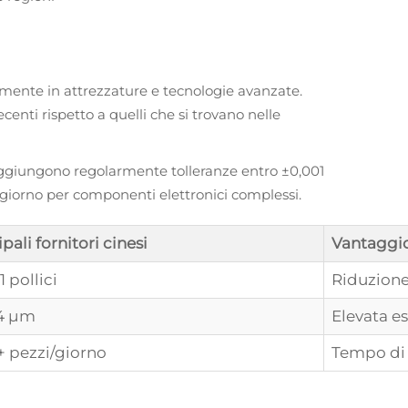
emente in attrezzature e tecnologie avanzate.
enti rispetto a quelli che si trovano nelle
raggiungono regolarmente tolleranze entro ±0,001
al giorno per componenti elettronici complessi.
pali fornitori cinesi
Vantaggi
1 pollici
Riduzione
,4 μm
Elevata e
+ pezzi/giorno
Tempo di 