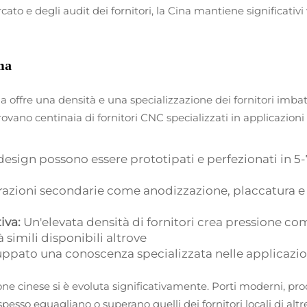
rcato e degli audit dei fornitori, la Cina mantiene significati
ma
 offre una densità e una specializzazione dei fornitori imbatt
ovano centinaia di fornitori CNC specializzati in applicazioni
design possono essere prototipati e perfezionati in 5-7
azioni secondarie come anodizzazione, placcatura 
tiva:
Un'elevata densità di fornitori crea pressione co
à simili disponibili altrove
luppato una conoscenza specializzata nelle applicazio
one cinese si è evoluta significativamente. Porti moderni, pro
so eguagliano o superano quelli dei fornitori locali di altr