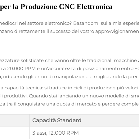
i per la Produzione CNC Elettronica
mediocri nel settore elettronico? Basandomi sulla mia esperien
enzano direttamente il successo del vostro approvvigionamen
ature sofisticate che vanno oltre le tradizionali macchine a 3
ori a 20.000 RPM e un'accuratezza di posizionamento entro ±0
 riducendo gli errori di manipolazione e migliorando la prec
la capacità tecnica: si traduce in cicli di produzione più veloc
cli produttivi. Quando stai lanciando un nuovo modello di sm
nza tra il conquistare una quota di mercato e perdere compl
Capacità Standard
3 assi, 12.000 RPM