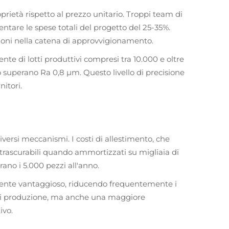
oprietà rispetto al prezzo unitario. Troppi team di
tare le spese totali del progetto del 25-35%.
uzioni nella catena di approvvigionamento.
e di lotti produttivi compresi tra 10.000 e oltre
o o superano Ra 0,8 μm. Questo livello di precisione
itori.
rsi meccanismi. I costi di allestimento, che
 trascurabili quando ammortizzati su migliaia di
no i 5.000 pezzi all'anno.
camente vantaggioso, riducendo frequentemente i
tà di produzione, ma anche una maggiore
ivo.