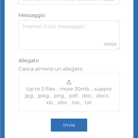
Messaggio
0/1000
Allegato
Carica almeno un allegato
Up to 3 files，more 30mb，suppor
jpg、jpeg、png、pdf、doc、docx、
xls、xlsx、csv、txt
Invia