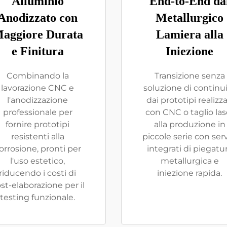
Alluminio
End-to-End da
Anodizzato con
Metallurgico
aggiore Durata
Lamiera alla
e Finitura
Iniezione
Combinando la
Transizione senza
lavorazione CNC e
soluzione di continu
l'anodizzazione
dai prototipi realizza
professionale per
con CNC o taglio las
fornire prototipi
alla produzione in
resistenti alla
piccole serie con serv
orrosione, pronti per
integrati di piegatu
l'uso estetico,
metallurgica e
riducendo i costi di
iniezione rapida.
st-elaborazione per il
testing funzionale.