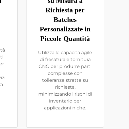
l
su Misura a
Richiesta per
Batches
Personalizzate in
Piccole Quantità
ità
Utilizza le capacità agile
ti
di fresatura e tornitura
er
CNC per produrre parti
complesse con
izi
tolleranze strette su
ra
richiesta,
minimizzando i rischi di
inventario per
applicazioni niche.