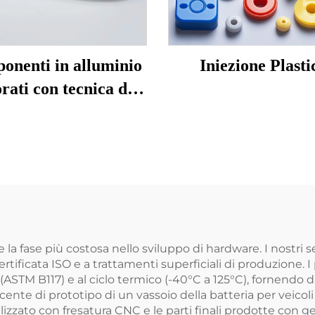
onenti in alluminio
Iniezione Plasti
rati con tecnica di
spinning CNC
 la fase più costosa nello sviluppo di hardware. I nostri s
 certificata ISO e a trattamenti superficiali di produzione
ASTM B117) e al ciclo termico (-40°C a 125°C), fornendo da
cente di prototipo di un vassoio della batteria per veicoli
ealizzato con fresatura CNC e le parti finali prodotte con g