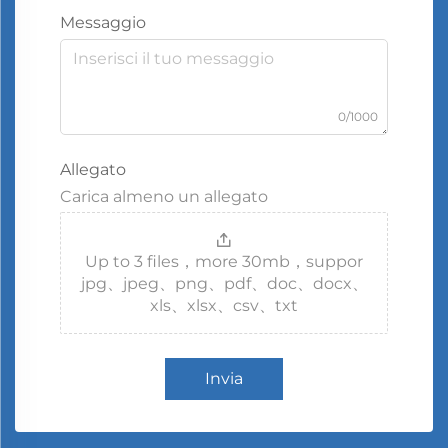
Messaggio
0/1000
Allegato
Carica almeno un allegato
Up to 3 files，more 30mb，suppor
jpg、jpeg、png、pdf、doc、docx、
xls、xlsx、csv、txt
Invia