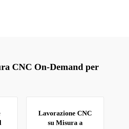
satura CNC On-Demand per
e
Lavorazione CNC
l
su Misura a