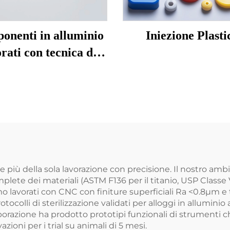
onenti in alluminio
Iniezione Plasti
rati con tecnica di
spinning CNC
de più della sola lavorazione con precisione. Il nostro am
lete dei materiali (ASTM F136 per il titanio, USP Classe VI p
o lavorati con CNC con finiture superficiali Ra <0.8μm e t
tocolli di sterilizzazione validati per alloggi in allumin
aborazione ha prodotto prototipi funzionali di strumenti c
ioni per i trial su animali di 5 mesi.