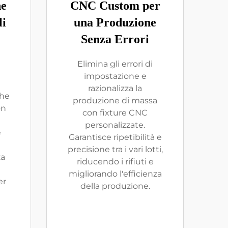
ne
CNC Custom per
li
una Produzione
Senza Errori
Elimina gli errori di
impostazione e
razionalizza la
che
produzione di massa
on
con fixture CNC
personalizzate.
e
Garantisce ripetibilità e
precisione tra i vari lotti,
za
riducendo i rifiuti e
migliorando l'efficienza
er
della produzione.