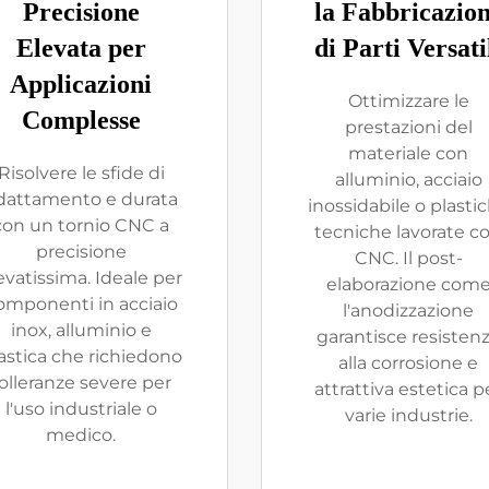
Precisione
la Fabbricazio
Elevata per
di Parti Versati
Applicazioni
Ottimizzare le
Complesse
prestazioni del
materiale con
Risolvere le sfide di
alluminio, acciaio
dattamento e durata
inossidabile o plasti
con un tornio CNC a
tecniche lavorate c
precisione
CNC. Il post-
evatissima. Ideale per
elaborazione com
omponenti in acciaio
l'anodizzazione
inox, alluminio e
garantisce resisten
astica che richiedono
alla corrosione e
olleranze severe per
attrattiva estetica p
l'uso industriale o
varie industrie.
medico.