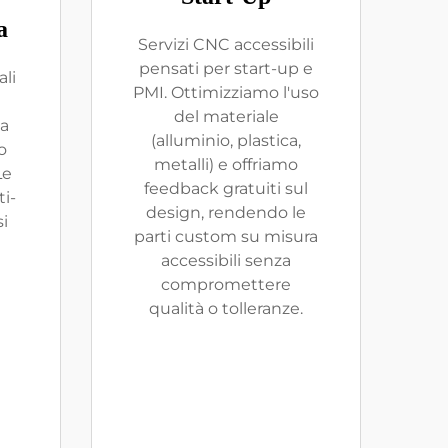
a
Servizi CNC accessibili
pensati per start-up e
ali
PMI. Ottimizziamo l'uso
del materiale
ca
(alluminio, plastica,
o
metalli) e offriamo
Le
feedback gratuiti sul
i-
design, rendendo le
si
parti custom su misura
accessibili senza
compromettere
qualità o tolleranze.