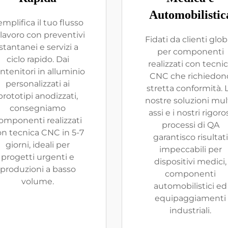
Automobilistic
mplifica il tuo flusso
 lavoro con preventivi
Fidati da clienti glob
istantanei e servizi a
per componenti
ciclo rapido. Dai
realizzati con tecni
ntenitori in alluminio
CNC che richiedon
personalizzati ai
stretta conformità. 
prototipi anodizzati,
nostre soluzioni mult
consegniamo
assi e i nostri rigoro
omponenti realizzati
processi di QA
n tecnica CNC in 5-7
garantisco risultati
giorni, ideali per
impeccabili per
progetti urgenti e
dispositivi medici,
produzioni a basso
componenti
volume.
automobilistici ed
equipaggiamenti
industriali.