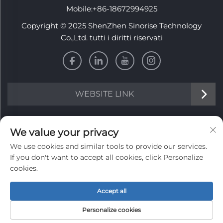
Mobile:
+86-18672994925
Copyright © 2025 ShenZhen Sinorise Technology
Co.,Ltd. tutti i diritti riservati
WEBSITE LINK
Informazioni
We value your privacy
We use cookies and similar tools to provide our services.
Iscriviti per ricevere la nostra newsletter settimanale
If you don't want to accept all cookies, click Personalize
cookies.
Accept all
INVIA
Personalize cookies