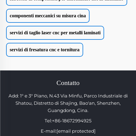
componenti meccanici su misura cina
servizi di taglio laser cnc per metalli laminati
servizi di fresatura cnc e tornitura
Contatto
Add: 1° e 3° Piano, N.43 Via Minfu, Parco Industriale di
Shatou, Distretto di Shajing, Bao'an, Shenzhen,
Guangdong, Cina.
Tel:
+86-18672994925
E-mail:
[email protected]