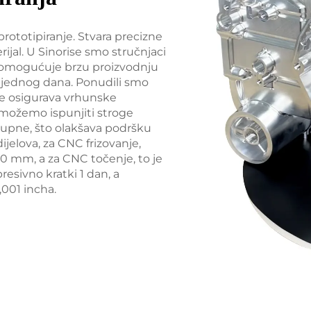
rototipiranje. Stvara precizne
rijal. U Sinorise smo stručnjaci
m omogućuje brzu proizvodnju
r jednog dana. Ponudili smo
je osigurava vrhunske
 možemo ispunjiti stroge
tupne, što olakšava podršku
jelova, za CNC frizovanje,
 mm, a za CNC točenje, to je
esivno kratki 1 dan, a
,001 incha.