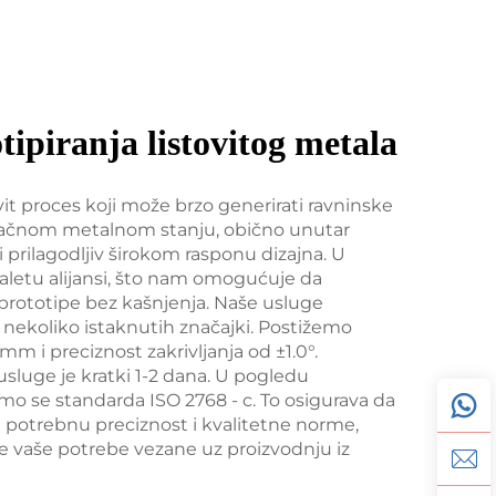
tipiranja listovitog metala
vit proces koji može brzo generirati ravninske
čnom metalnom stanju, obično unutar
 prilagodljiv širokom rasponu dizajna. U
aletu alijansi, što nam omogućuje da
prototipe bez kašnjenja. Naše usluge
 nekoliko istaknutih značajki. Postižemo
m i preciznost zakrivljanja od ±1.0°.
usluge je kratki 1-2 dana. U pogledu
amo se standarda ISO 2768 - c. To osigurava da
ju potrebnu preciznost i kvalitetne norme,
e vaše potrebe vezane uz proizvodnju iz