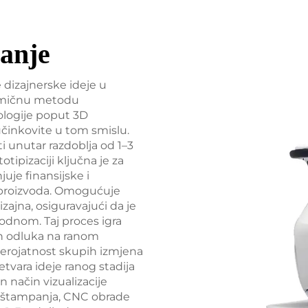
ranje
 dizajnerske ideje u
omičnu metodu
nologije poput 3D
činkovite u tom smislu.
i unutar razdoblja od 1–3
ipizaciji ključna je za
uje finansijske i
 proizvoda. Omogućuje
izajna, osiguravajući da je
hodnom. Taj proces igra
h odluka na ranom
vjerojatnost skupih izmjena
etvara ideje ranog stadija
in način vizualizacije
 štampanja, CNC obrade