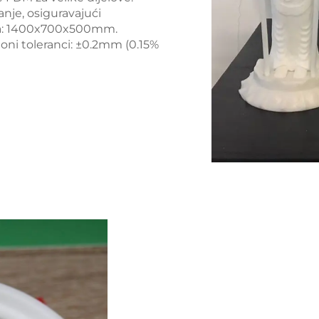
nje, osiguravajući
iva: 1400x700x500mm.
oni toleranci: ±0.2mm (0.15%