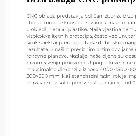
CNC obrada predstavlja odličan izbor za brzo p
i trajne modele koristeći stvarni konačni mate
u obradi metala i plastike. Naša vještina na
visokokvalitetnih prototipa, često već unuta
širok spektar prednosti. Naše dubinsko znan
rezultate. S našim preciznim brzim opcijama
rokovne planove. Nadalje, naše cijene su dos
brzom razvoju proizvoda. U pogledu veličine di
maksimalne dimenzije iznose 4000×1500×600
200×500 mm. Naš standardni radni rok je impr
održavamo visoku preciznost tolerancije od 0