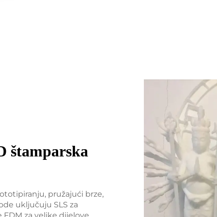
3D štamparska
otipiranju, pružajući brze,
de uključuju SLS za
e FDM za velike dijelove.