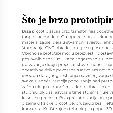
Što je brzo prototipi
Brza prototipizacija brzo transformira početne
tangibilne modele. Omogućuje brzu i ekon
materializacije ideja u stvarnom svijetu. Teh
štampanja, CNC obrade i druge su posebno u
Obično se prototipi mogu proizvesti i dostavit
poslovnih dana. Odluka za angažovanje u protot
ubrzavanje dizajn procesa. Istovremeno smanj
operativne rizike povezane s razvojem novih
izvedbu detaljnog testiranja i savršenjivanja d
svaka sljedeća iteracija poboljšanje nad pret
važnu ulogu u donošenju dobro obrazljećeni
stupnju ciklusa razvoja, s time što smanjuje 
kasnije u procesu. Brza prototipizacija brzo pr
dizajna u fizičke prototipe, pružajući brzi i jeft
koncepta. Korištenjem tehnologija poput 3D