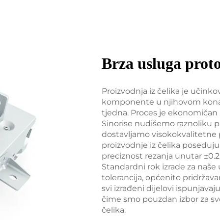
Brza usluga proto
Proizvodnja iz čelika je učinko
komponente u njihovom kona
tjedna. Proces je ekonomičan i
Sinorise nudišemo raznoliku p
dostavljamo visokokvalitetne 
proizvodnje iz čelika poseduju
preciznost rezanja unutar ±0.2m
Standardni rok izrade za naše 
tolerancija, općenito pridržav
svi izrađeni dijelovi ispunjava
čime smo pouzdan izbor za sv
čelika.