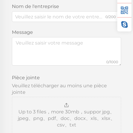
Nom de l'entreprise
0/200
Message
0/1000
Pièce jointe
Veuillez télécharger au moins une pièce
jointe
Up to 3 files，more 30mb，suppor jpg、
jpeg、png、pdf、doc、docx、xls、xlsx、
csv、txt