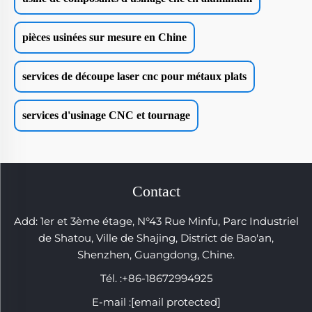
pièces usinées sur mesure en Chine
services de découpe laser cnc pour métaux plats
services d'usinage CNC et tournage
Contact
Add: 1er et 3ème étage, N°43 Rue Minfu, Parc Industriel
de Shatou, Ville de Shajing, District de Bao'an,
Shenzhen, Guangdong, Chine.
Tél. :
+86-18672994925
E-mail :
[email protected]