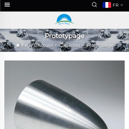
FR
Prototypage
Page D'Accueil
>
Capacités
>
Prototypage