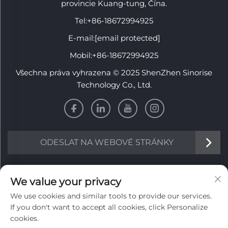
provincie Kuang-tung, Čína.
Tel:
+86-18672994925
E-mail:
[email protected]
Mobil:
+86-18672994925
Všechna práva vyhrazena © 2025 ShenZhen Sinorise
Technology Co., Ltd.
ODESLAT NA WEBOVÉ STRÁNKY
INFORMACE
We value your privacy
We use cookies and similar tools to provide our services.
Zaregistrujte se, abyste obdrželi naši týdenní novinu
If you don't want to accept all cookies, click Personalize
cookies.