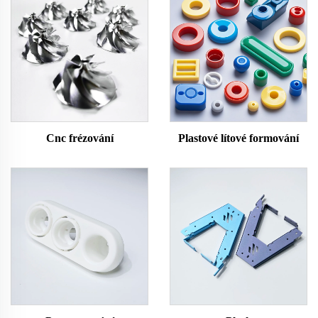
Cnc frézování
Plastové lítové formování