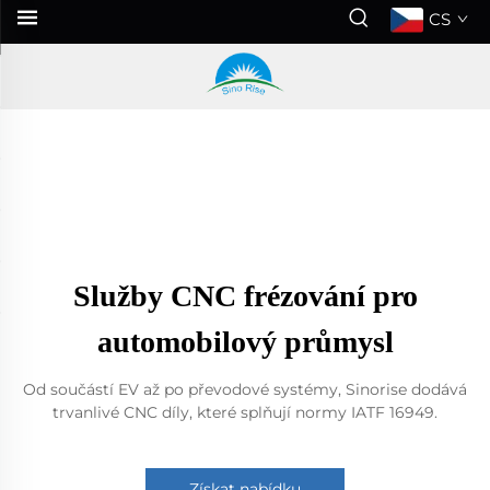
CS
Služby CNC frézování pro
automobilový průmysl
Od součástí EV až po převodové systémy, Sinorise dodává
trvanlivé CNC díly, které splňují normy IATF 16949.
Získat nabídku