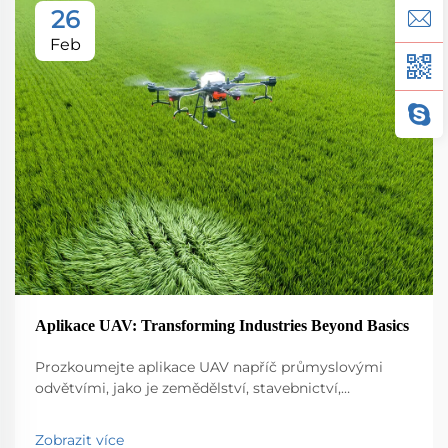
26
Feb
Aplikace UAV: Transforming Industries Beyond Basics
Prozkoumejte aplikace UAV napříč průmyslovými
odvětvími, jako je zemědělství, stavebnictví,
monitorování životního prostředí, logistika a veřejná
bezpečnost. Objevte jejich vliv na efektivitu a inovace.
Zobrazit více