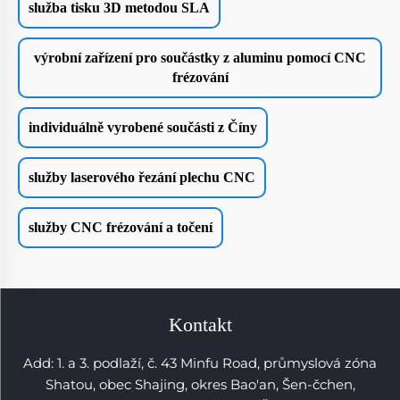
služba tisku 3D metodou SLA
výrobní zařízení pro součástky z aluminu pomocí CNC
frézování
individuálně vyrobené součásti z Číny
služby laserového řezání plechu CNC
služby CNC frézování a točení
Kontakt
Add: 1. a 3. podlaží, č. 43 Minfu Road, průmyslová zóna
Shatou, obec Shajing, okres Bao'an, Šen-čchen,