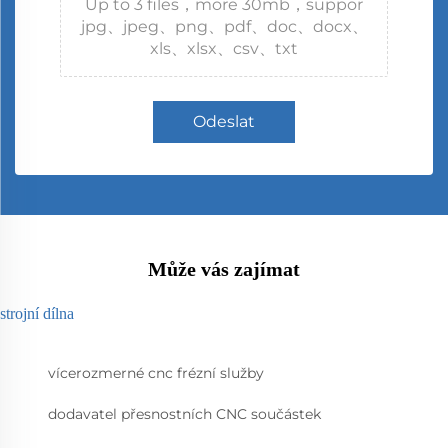
Up to 3 files，more 30mb，suppor
jpg、jpeg、png、pdf、doc、docx、
xls、xlsx、csv、txt
Odeslat
Může vás zajímat
strojní dílna
vícerozmerné cnc frézní služby
dodavatel přesnostních CNC součástek