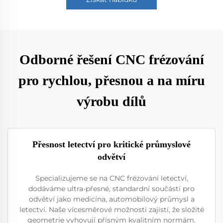
Odborné řešení CNC frézování
pro rychlou, přesnou a na míru
výrobu dílů
Přesnost letectví pro kritické průmyslové
odvětví
Specializujeme se na CNC frézování letectví,
dodáváme ultra-přesné, standardní součásti pro
odvětví jako medicína, automobilový průmysl a
letectví. Naše vícesměrové možnosti zajistí, že složité
geometrie vyhovují přísným kvalitním normám.