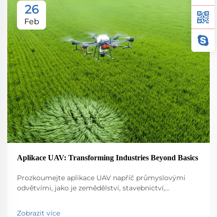
26
Feb
Aplikace UAV: Transforming Industries Beyond Basics
Prozkoumejte aplikace UAV napříč průmyslovými
odvětvími, jako je zemědělství, stavebnictví,
monitorování životního prostředí, logistika a veřejná
bezpečnost. Objevte jejich vliv na efektivitu a inovace.
Zobrazit více