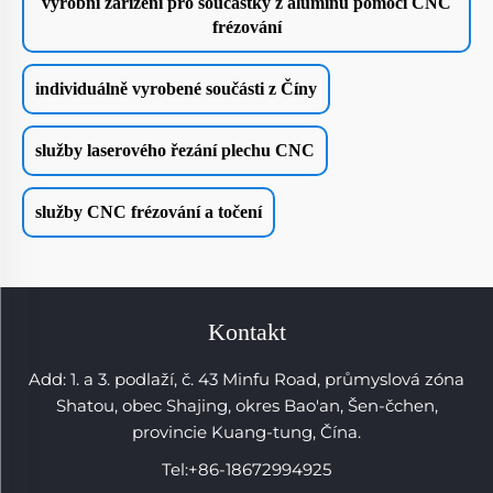
výrobní zařízení pro součástky z aluminu pomocí CNC
frézování
individuálně vyrobené součásti z Číny
služby laserového řezání plechu CNC
služby CNC frézování a točení
Kontakt
Add: 1. a 3. podlaží, č. 43 Minfu Road, průmyslová zóna
Shatou, obec Shajing, okres Bao'an, Šen-čchen,
provincie Kuang-tung, Čína.
Tel:
+86-18672994925