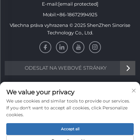
E-mail:
[email protected]
Mobil:
+86-18672994925
Všechna práva vyhrazena © 2025 ShenZhen Sinorise
Technology Co., Ltd.
ODESLAT NA WEBOVÉ STRÁNKY
INFORMACE
We value your privacy
We use cookies and similar tools to provide our services.
Zaregistrujte se, abyste obdrželi naši týdenní novinu
If you don't want to accept all cookies, click Personalize
cookies.
Accept all
Odeslat