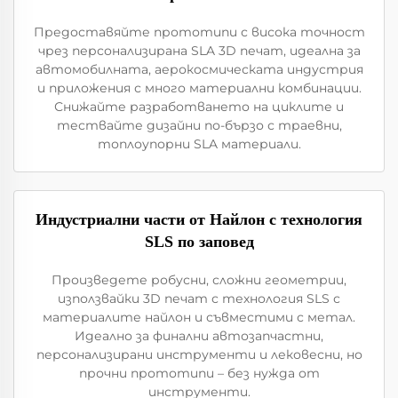
Предоставяйте прототипи с висока точност
чрез персонализирана SLA 3D печат, идеална за
автомобилната, аерокосмическата индустрия
и приложения с много материални комбинации.
Снижайте разработването на циклите и
тествайте дизайни по-бързо с траевни,
топлоупорни SLA материали.
Индустриални части от Найлон с технология
SLS по заповед
Произведете робусни, сложни геометрии,
използвайки 3D печат с технология SLS с
материалите найлон и съвместими с метал.
Идеално за финални автозапчастни,
персонализирани инструменти и лековесни, но
прочни прототипи – без нужда от
инструменти.