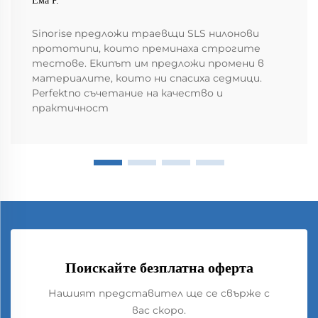
Ема Р.
Sinorise предложи траевщи SLS нилонови
прототипи, които преминаха строгите
тестове. Екипът им предложи промени в
материалите, които ни спасиха седмици.
Perfektno съчетание на качество и
практичност
Поискайте безплатна оферта
Нашият представител ще се свърже с
вас скоро.