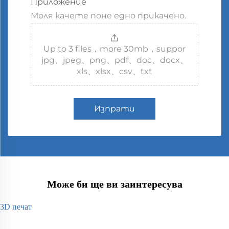
Приложение
Моля качете поне едно прикачено.
Up to 3 files，more 30mb，suppor
jpg、jpeg、png、pdf、doc、docx、
xls、xlsx、csv、txt
Изпрати
Може би ще ви заинтересува
3D печат