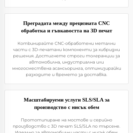
Преградата между прецизната CNC
обработка и гъвкавостта на 3D печат
Кombинирайте CNC-обработени метални
части с 3D-печатани компоненти за хибридни
решения. Достигнете строги толеранции за
автомобилна, индустриална или
многосмествена асансьоринга, оптимизирайки
разходите и времето за доставка.
Масштабируеми услуги SLS/SLA за
производство с нисък обем
Прототипиране на мостове и серийно
производство с 3D печат SLS/SLA по търсене.
Идеално за автомобилни части с нисък обем,