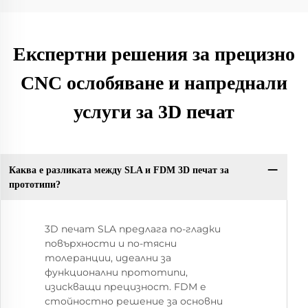
Експертни решения за прецизно
CNC ослобяване и напреднали
услуги за 3D печат
Каква е разликата между SLA и FDM 3D печат за
прототипи?
3D печат SLA предлага по-гладки
повърхности и по-тясни
толеранции, идеални за
функционални прототипи,
изискващи прецизност. FDM е
стойностно решение за основни