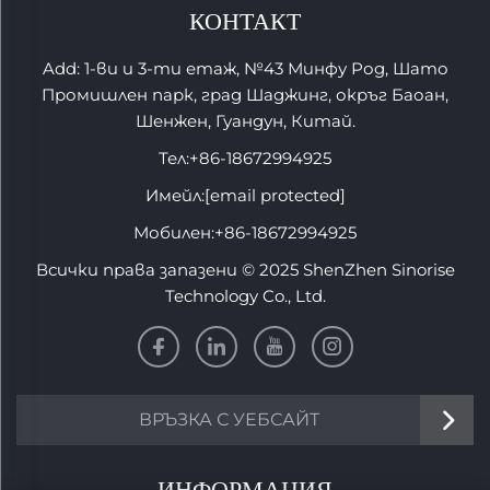
КОНТАКТ
Add: 1-ви и 3-ти етаж, №43 Минфу Род, Шато
Промишлен парк, град Шаджинг, окръг Баоан,
Шенжен, Гуандун, Китай.
Тел:
+86-18672994925
Имейл:
[email protected]
Мобилен:
+86-18672994925
Всички права запазени © 2025 ShenZhen Sinorise
Technology Co., Ltd.
ВРЪЗКА С УЕБСАЙТ
ИНФОРМАЦИЯ