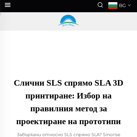
BG
Слични SLS спрямо SLA 3D
принтиране: Избор на
правилния метод за
проектиране на прототипи
Забъркани относно SLS спрямо SLA? Sinorise