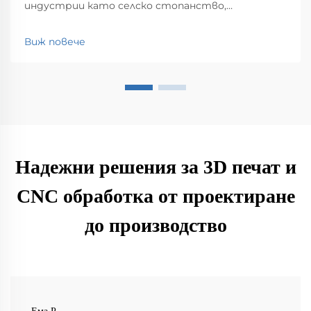
индустрии като селско стопанство,
строителство, мониторинг на околната
среда, логистика и обществена безопасност.
Виж повече
Открийте влиянието им върху
ефективността и иновациите.
Надежни решения за 3D печат и
CNC обработка от проектиране
до производство