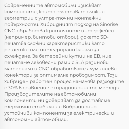
Современните автомобили изискват
компоненти, които съчетават сложни
геометрии с ултра-точни монтажни
повърхности. Хибридният подход на Sinorise
CNC-обработва критичните интерфейси
(например, винтови отвори), докато 3D-
печатва сложни характеристики като
решетки или интегрирани канали за
охлаждане. За батерейни кутии на ЕВ, ние
печатаме лековесни рами с SLA резинови
материали и CNC-обработваме алуминиеви
конектори за оптимална проводимост. Този
хибриден работен процес намалява разходите
с 30% в сравнение с традиционните методи.
Производителите на автомобилни
компоненти ни доверяват да доставяме
термично стабилни и вибрационно
устойчиви компоненти за електрически и
автономни автомобили.