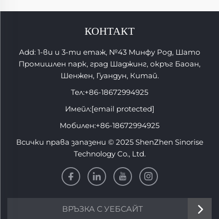
КОНТАКТ
Add: 1-ви и 3-ти етаж, №43 Минфу Род, Шато
Промишлен парк, град Шаджинг, окръг Баоан,
Шенжен, Гуандун, Китай.
Тел:
+86-18672994925
Имейл:
[email protected]
Мобилен:
+86-18672994925
Всички права запазени © 2025 ShenZhen Sinorise
Technology Co., Ltd.
ВРЪЗКА С УЕБСАЙТ