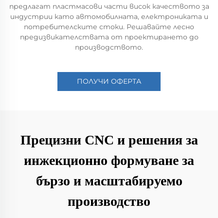
предлагат пластмасови части висок качеството за
индустрии като автомобилната, електрониката и
потребителските стоки. Решавайте лесно
предизвикателствата от проектирането до
производството.
ПОЛУЧИ ОФЕРТА
Прецизни CNC и решения за
инжекционно формуване за
бързо и масштабируемо
производство