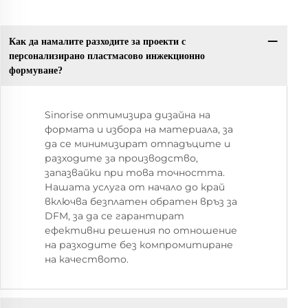
Как да намалите разходите за проекти с
персонализирано пластмасово инжекционно
формуване?
Sinorise оптимизира дизайна на
формата и избора на материала, за
да се минимизират отпадъците и
разходите за производство,
запазвайки при това точността.
Нашата услуга от начало до край
включва безплатен обратен връз за
DFM, за да се гарантират
ефективни решения по отношение
на разходите без компромитиране
на качеството.