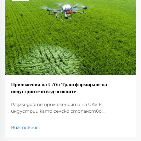
Приложения на UAV: Трансформиране на
индустриите отвъд основите
Разгледайте приложенията на UAV в
индустрии като селско стопанство,
строителство, мониторинг на околната
среда, логистика и обществена безопасност.
Виж повече
Открийте влиянието им върху
ефективността и иновациите.