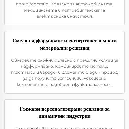
производство. Идеално за автомобилната,
медицинската и потребителската
електроника индустрия.
Смело надформяване и експертност в много
материални решения
Овладейте сложни дизайни с прецизни услуги за
надформяване. Комбинирайте метали,
пластмаси и вградени елементи в един процес,
за да получите устойчиви, лековесни
компоненти с подобрена функционалност.
Гъвкави персонализирани решения за
динамични индустрии
Приспособявайте се на пазарните промени