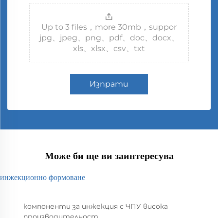
Up to 3 files，more 30mb，suppor
jpg、jpeg、png、pdf、doc、docx、
xls、xlsx、csv、txt
Изпрати
Може би ще ви заинтересува
инжекционно формоване
компоненти за инжекция с ЧПУ висока
производителност