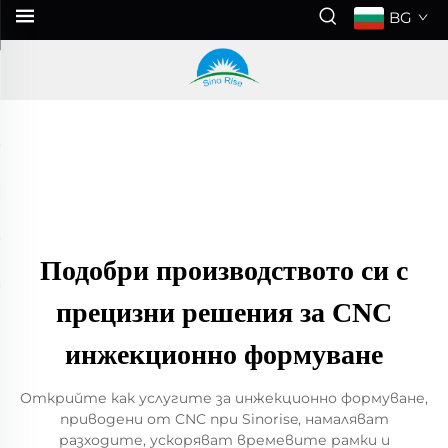
BG
Подобри производството си с
прецизни решения за CNC
инжекционно формуване
Открийте как услугите за инжекционно формуване,
приводени от CNC при Sinorise, намаляват
разходите, ускоряват времевите рамки и