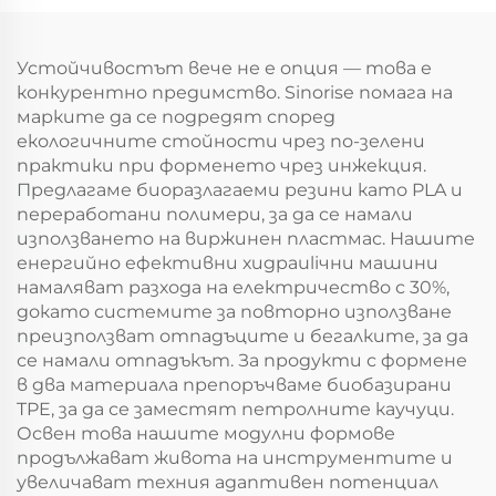
Устойчивостът вече не е опция — това е
конкурентно предимство. Sinorise помага на
марките да се подредят според
екологичните стойности чрез по-зелени
практики при форменето чрез инжекция.
Предлагаме биоразлагаеми резини като PLA и
переработани полимери, за да се намали
използването на виржинен пластмас. Нашите
енергийно ефективни хидраuliчни машини
намаляват разхода на електричество с 30%,
докато системите за повторно използване
преизползват отпадъците и бегалките, за да
се намали отпадъкът. За продукти с формене
в два материала препоръчваме биобазирани
TPE, за да се заместят петролните каучуци.
Освен това нашите модулни формове
продължават живота на инструментите и
увеличават техния адаптивен потенциал