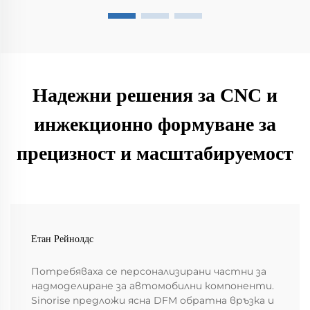
Надежни решения за CNC и
инжекционно формуване за
прецизност и масштабируемост
Етан Рейнолдс
Потребяваха се персонализирани частни за
надмоделиране за автомобилни компоненти.
Sinorise предложи ясна DFM обратна връзка и