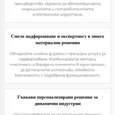
производство. Идеално за автомобилната,
медицинската и потребителската
електроника индустрия.
Смело надформяване и експертност в много
материални решения
Овладейте сложни дизайни с прецизни услуги за
надформяване. Комбинирайте метали,
пластмаси и вградени елементи в един процес,
за да получите устойчиви, лековесни
компоненти с подобрена функционалност.
Гъвкави персонализирани решения за
динамични индустрии
Приспособявайте се на пазарните промени