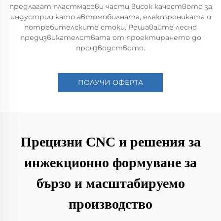
предлагат пластмасови части висок качеството за
индустрии като автомобилната, електрониката и
потребителските стоки. Решавайте лесно
предизвикателствата от проектирането до
производството.
ПОЛУЧИ ОФЕРТА
Прецизни CNC и решения за
инжекционно формуване за
бързо и масштабируемо
производство