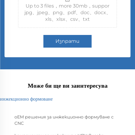
Up to 3 files，more 30mb，suppor
jpg、jpeg、png、pdf、doc、docx、
xls、xlsx、csv、txt
Изпрати
Може би ще ви заинтересува
инжекционно формоване
oEM решения за инжекционно формуване с
CNC