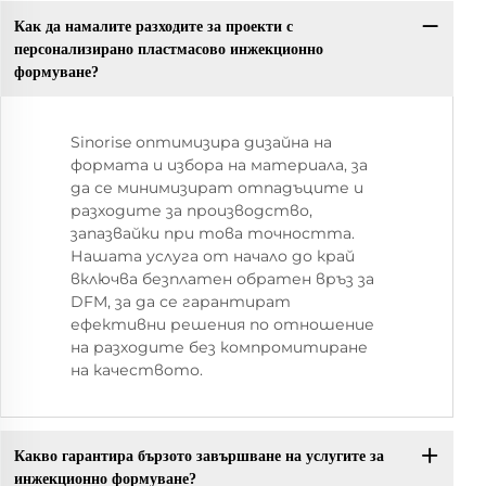
Как да намалите разходите за проекти с
персонализирано пластмасово инжекционно
формуване?
Sinorise оптимизира дизайна на
формата и избора на материала, за
да се минимизират отпадъците и
разходите за производство,
запазвайки при това точността.
Нашата услуга от начало до край
включва безплатен обратен връз за
DFM, за да се гарантират
ефективни решения по отношение
на разходите без компромитиране
на качеството.
Какво гарантира бързото завършване на услугите за
инжекционно формуване?