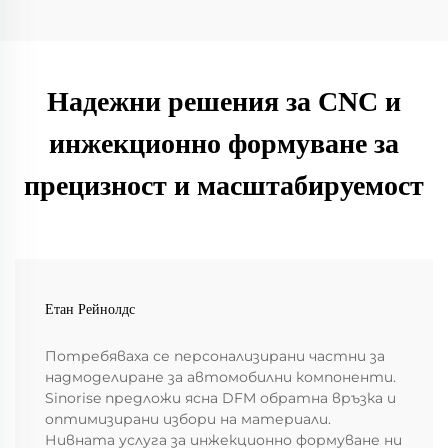
Надежни решения за CNC и
инжекционно формуване за
прецизност и масштабируемост
Етан Рейнолдс
Потребяваха се персонализирани частни за
надмоделиране за автомобилни компоненти.
Sinorise предложи ясна DFM обратна връзка и
оптимизирани избори на материали.
Нивната услуга за инжекционно формуване ни