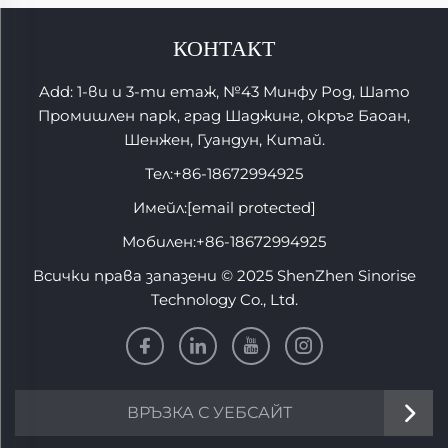
КОНТАКТ
Add: 1-ви и 3-ти етаж, №43 Минфу Род, Шато
Промишлен парк, град Шаджинг, окръг Баоан,
Шенжен, Гуандун, Китай.
Тел:
+86-18672994925
Имейл:
[email protected]
Мобилен:
+86-18672994925
Всички права запазени © 2025 ShenZhen Sinorise
Technology Co., Ltd.
ВРЪЗКА С УЕБСАЙТ