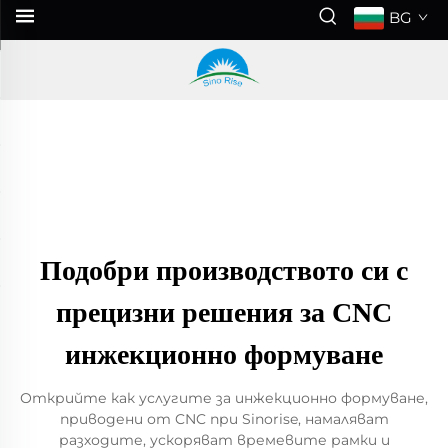
BG
Подобри производството си с
прецизни решения за CNC
инжекционно формуване
Открийте как услугите за инжекционно формуване,
приводени от CNC при Sinorise, намаляват
разходите, ускоряват времевите рамки и