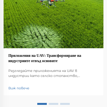
Приложения на UAV: Трансформиране на
индустриите отвъд основите
Разгледайте приложенията на UAV в
индустрии като селско стопанство,
строителство, мониторинг на околната
среда, логистика и обществена безопасност.
Виж повече
Открийте влиянието им върху
ефективността и иновациите.