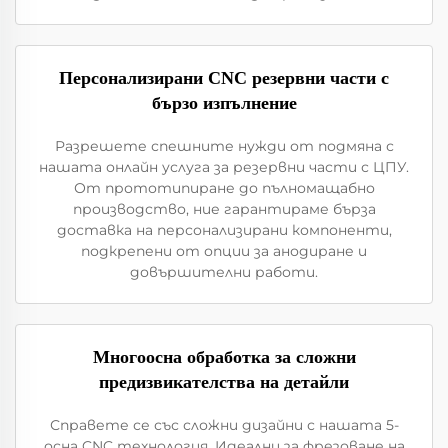
Персонализирани CNC резервни части с
бързо изпълнение
Разрешете спешните нужди от подмяна с
нашата онлайн услуга за резервни части с ЦПУ.
От прототипиране до пълномащабно
производство, ние гарантираме бърза
доставка на персонализирани компоненти,
подкрепени от опции за анодиране и
довършителни работи.
Многоосна обработка за сложни
предизвикателства на детайли
Справете се със сложни дизайни с нашата 5-
осна CNC технология. Идеални за фрезоване на