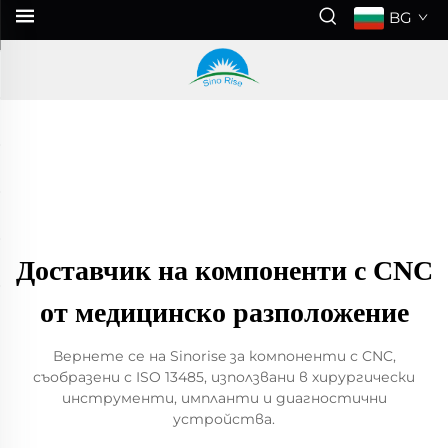
BG
Доставчик на компоненти с CNC
от медицинско разположение
Вернете се на Sinorise за компоненти с CNC,
съобразени с ISO 13485, използвани в хирургически
инструменти, импланти и диагностични
устройства.