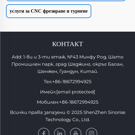
услуги за CNC фрезиране и турнене
КОНТАКТ
Add: 1-ви и 3-ти етаж, №43 Минфу Род, Шато
Промишлен парк, град Шаджинг, окръг Баоан,
Шенжен, Гуандун, Китай.
Тел:
+86-18672994925
Имейл:
[email protected]
Мобилен:
+86-18672994925
Всички права запазени © 2025 ShenZhen Sinorise
Technology Co., Ltd.