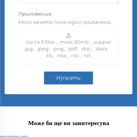
Приложение
Моля качете поне едно прикачено.
Up to 3 files，more 30mb，suppor
jpg、jpeg、png、pdf、doc、docx、
xls、xlsx、csv、txt
Изпрати
Може би ще ви заинтересува
машинен цех