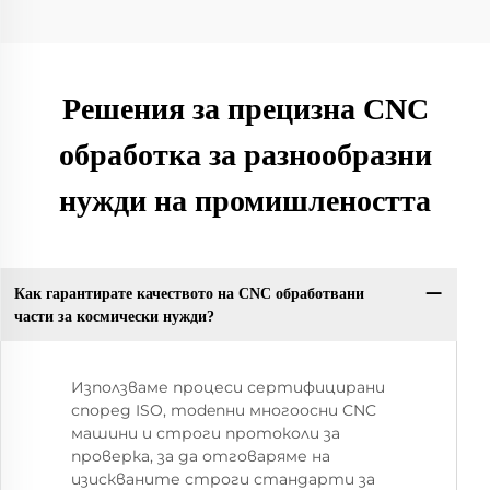
Решения за прецизна CNC
обработка за разнообразни
нужди на промишлеността
Как гарантирате качеството на CNC обработвани
части за космически нужди?
Използваме процеси сертифицирани
според ISO, modenни многоосни CNC
машини и строги протоколи за
проверка, за да отговаряме на
изискваните строги стандарти за