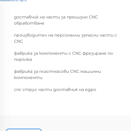
доставчик на части за прецизно CNC
обработване
производител на персонални запасни части с
CNC
фабрика за компоненти с CNC фрезиране по
поръчка
фабрика за пластмасови CNC машинни
компоненти
cnc струг части доставчик на едро