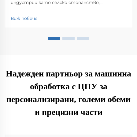
индустрии като селско стопанство,
строителство, мониторинг на околната
среда, логистика и обществена безопасност.
Виж повече
Открийте влиянието им върху
ефективността и иновациите.
Надежден партньор за машинна
обработка с ЦПУ за
персонализирани, големи обеми
и прецизни части