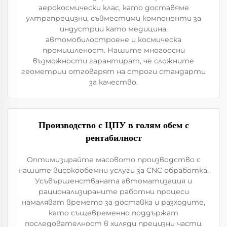
аерокосмически клас, като доставяме
ултрапрецизни, съвместими компоненти за
индустрии като медицина,
автомобилостроене и космическа
промишленост. Нашите многоосни
възможности гарантират, че сложните
геометрии отговарят на строги стандарти
за качество.
Производство с ЦПУ в голям обем с
рентабилност
Оптимизирайте масовото производство с
нашите високообемни услуги за CNC обработка.
Усъвършенстваната автоматизация и
рационализираните работни процеси
намаляват времето за доставка и разходите,
като същевременно поддържат
последователност в хиляди прецизни части.