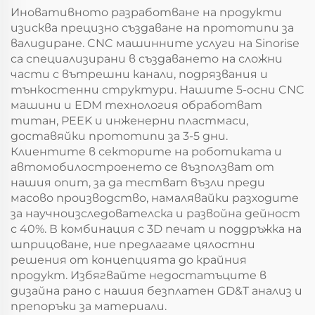
Иновативното разработване на продукти
изисква прецизно създаване на прототипи за
валидиране. CNC машинните услуги на Sinorise
са специализирани в създаването на сложни
части с вътрешни канали, подрязвания и
тънкостенни структури. Нашите 5-осни CNC
машини и EDM технология обработват
титан, PEEK и инженерни пластмаси,
доставяйки прототипи за 3-5 дни.
Клиентите в секторите на роботиката и
автомобилостроенето се възползват от
нашия опит, за да тестват възли преди
масово производство, намалявайки разходите
за научноизследователска и развойна дейност
с 40%. В комбинация с 3D печат и поддръжка на
шприцоване, ние предлагаме цялостни
решения от концепцията до крайния
продукт. Избягвайте недостатъците в
дизайна рано с нашия безплатен GD&T анализ и
препоръки за материали.