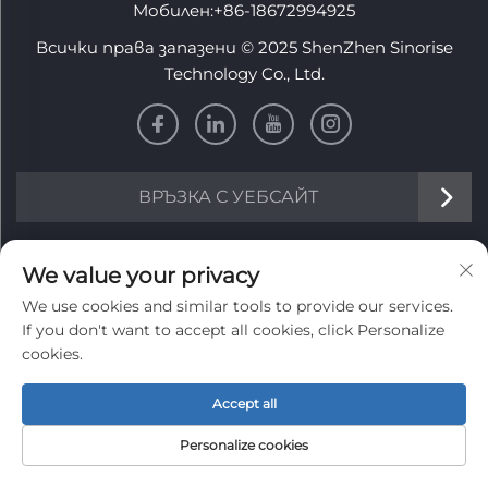
Мобилен:
+86-18672994925
Всички права запазени © 2025 ShenZhen Sinorise
Technology Co., Ltd.
ВРЪЗКА С УЕБСАЙТ
ИНФОРМАЦИЯ
We value your privacy
We use cookies and similar tools to provide our services.
Запишете се, за да получавате нашия седмичен
If you don't want to accept all cookies, click Personalize
бюлетин
cookies.
Accept all
Personalize cookies
Изпрати