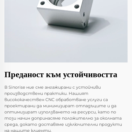
Преданост към устойчивостта
В Sinorise ние сме ангажирани с устойчиви
производствени практики. Нашият
висококачествен CNC обработване услуги са
проектирани да минимизират отпадъците и да
оптимизират използването на ресурси, като по
този начин допринасяме положително за околната
среда, докато доставяме изключителни продукти
на нашите клиенти.