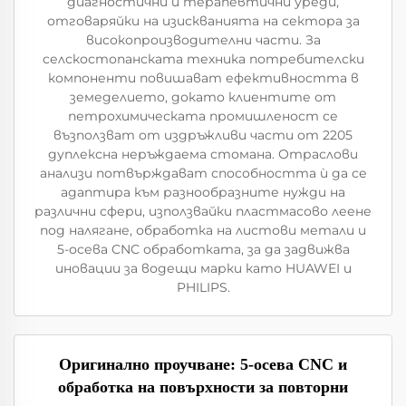
диагностични и терапевтични уреди,
отговаряйки на изискванията на сектора за
високопроизводителни части. За
селскостопанската техника потребителски
компоненти повишават ефективността в
земеделието, докато клиентите от
петрохимическата промишленост се
възползват от издръжливи части от 2205
дуплексна неръждаема стомана. Отраслови
анализи потвърждават способността ѝ да се
адаптира към разнообразните нужди на
различни сфери, използвайки пластмасово леене
под налягане, обработка на листови метали и
5-осева CNC обработката, за да задвижва
иновации за водещи марки като HUAWEI и
PHILIPS.
Оригинално проучване: 5-осева CNC и
обработка на повърхности за повторни