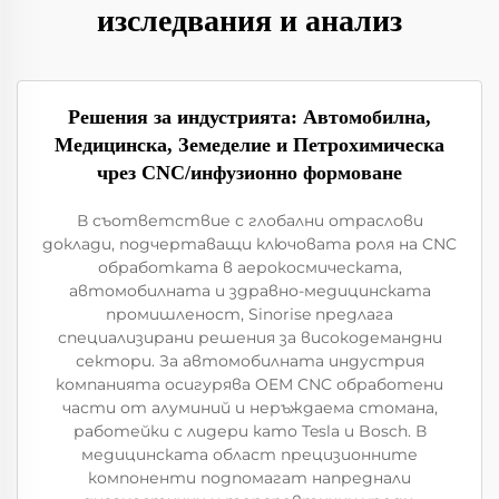
изследвания и анализ
Решения за индустрията: Автомобилна,
Медицинска, Земеделие и Петрохимическа
чрез CNC/инфузионно формоване
В съответствие с глобални отраслови
доклади, подчертаващи ключовата роля на CNC
обработката в аерокосмическата,
автомобилната и здравно-медицинската
промишленост, Sinorise предлага
специализирани решения за високодемандни
сектори. За автомобилната индустрия
компанията осигурява OEM CNC обработени
части от алуминий и неръждаема стомана,
работейки с лидери като Tesla и Bosch. В
медицинската област прецизионните
компоненти подпомагат напреднали