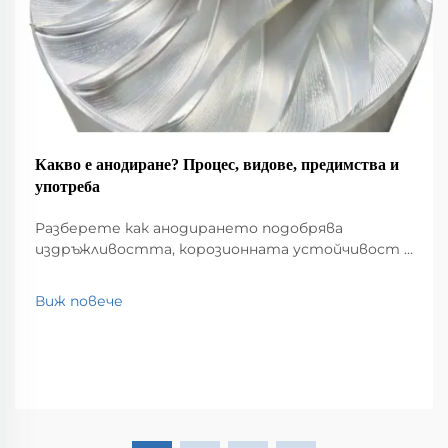
Какво е анодиране? Процес, видове, предимства и
употреба
Разберете как анодирането подобрява
издръжливостта, корозионната устойчивост и
устойчивостта на алуминия. Сравнете
процесите тип I, II и III и научете ключовите
Виж повече
приложения в аерокосмическата
промишленост, архитектурата и
електрониката.