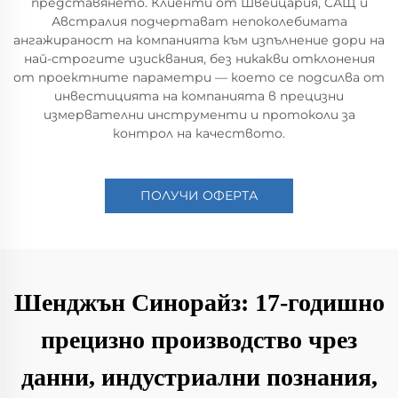
представянето. Клиенти от Швейцария, САЩ и
Австралия подчертават непоколебимата
ангажираност на компанията към изпълнение дори на
най-строгите изисквания, без никакви отклонения
от проектните параметри — което се подсилва от
инвестицията на компанията в прецизни
измервателни инструменти и протоколи за
контрол на качеството.
ПОЛУЧИ ОФЕРТА
Шенджън Синорайз: 17-годишно
прецизно производство чрез
данни, индустриални познания,