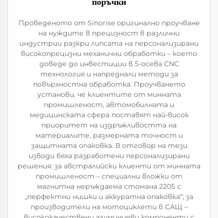
поръчки
Проведеното от Sinorise оригинално проучване
на нуждите в прецизност в различни
индустрии разкри липсата на персонализирани
високопрецизни механични обработки – което
доведе до инвестиции в 5-осева CNC
технология и напреднали методи за
повърхностна обработка. Проучването
установи, че клиентите от минната
промишленост, автомобилната и
медицинската сфера поставят най-висок
приоритет на издръжливостта на
материалите, размерната точност и
защитната опаковка. В отговор на тези
изводи бяха разработени персонализирани
решения: за австралийски клиенти от минната
промишленост – специални вложки от
магнитна неръждаема стомана 2205 с
„перфектни нишки и аккуратна опаковка“; за
производители на мотоциклети в САЩ –
висококачествени алуминиеви компоненти с