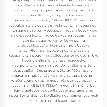
(например учтиви взаимодействия, посочени
от швейцарски и американски клиенти) и
гъвкавост при адаптиране към промени в
дизайна. Второ, ултрасъвременно
технологично осигуряване: 82 CNC машини,
обработка с 5 оси и възможности за леене под
налягане на пластмаси гарантират висок клас
на изработка, както се вижда от обратната
връзка с оценки като "безупречни
спецификации" и "компоненти с високо
качество". Трето, ефективна глобална
логистика: процент на своевременни доставки
(100% с 5 звезди) и стратегическо
местоположение на производствената база
осигуряват бърза доставка до 100 страни.
Анализът заключава, че тези силни страни –
комбинирани с партньорства с индустриални
гиганти (ABB, MI, TESLA) – поставят Sinorise
като доверен лидер в персонализираното
производство, задвижвайки постоянен растеж
и лоялност сред клиентите.