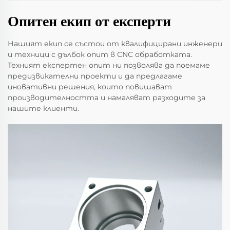
Опитен екип от експерти
Нашият екип се състои от квалифицирани инженери
и техници с дълбок опит в CNC обработката.
Техният експертен опит ни позволява да поемаме
предизвикателни проекти и да предлагаме
иновативни решения, които повишават
производителността и намаляват разходите за
нашите клиенти.