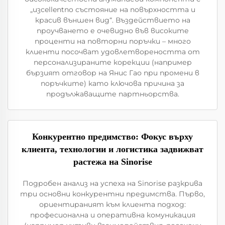
„изcellentno състояние на повърхността и
красив външен вид“. Въздействието на
проучването е очевидно във високите
проценти на повторни поръчки – много
клиенти посочват удовлетвореността от
персонализираните корекции (например
бързият отговор на Янис Гао при промени в
поръчките) като ключова причина за
продължаващите партньорства.
Конкурентно предимство: Фокус върху
клиента, технологии и логистика задвижват
растежа на Sinorise
Подробен анализ на успеха на Sinorise разкрива
три основни конкурентни предимства. Първо,
ориентираният към клиента подход:
професионална и оперативна комуникация