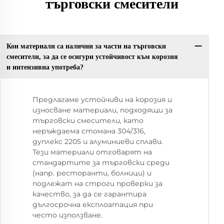
търговски смесители
Кои материали са налични за части на търговски
смесители, за да се осигури устойчивост към корозия
и интензивна употреба?
Предлагаме устойчиви на корозия и
износване материали, подходящи за
търговски смесители, като
неръждаема стомана 304/316,
дуплекс 2205 и алуминиеви сплави.
Тези материали отговарят на
стандартите за търговски среди
(напр. ресторанти, болници) и
подлежат на строги проверки за
качество, за да се гарантира
дългосрочна експлоатация при
често използване.