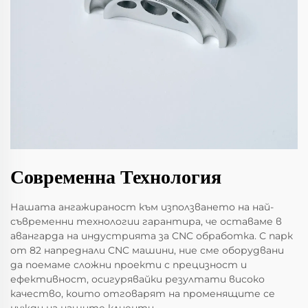
Современна Технология
Нашата ангажираност към използването на най-
съвременни технологии гарантира, че оставаме в
авангарда на индустрията за CNC обработка. С парк
от 82 напреднали CNC машини, ние сме оборудвани
да поемаме сложни проекти с прецизност и
ефективност, осигурявайки резултати високо
качество, които отговарят на променящите се