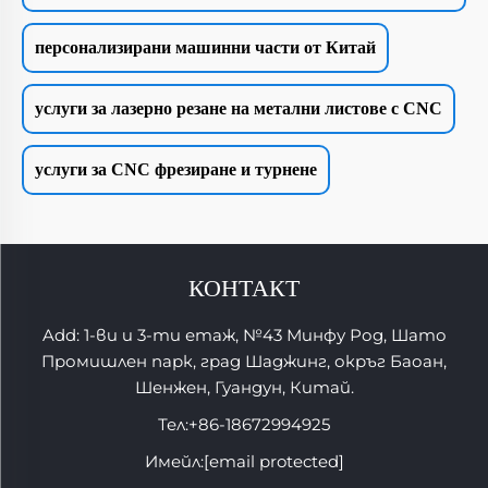
персонализирани машинни части от Китай
услуги за лазерно резане на метални листове с CNC
услуги за CNC фрезиране и турнене
КОНТАКТ
Add: 1-ви и 3-ти етаж, №43 Минфу Род, Шато
Промишлен парк, град Шаджинг, окръг Баоан,
Шенжен, Гуандун, Китай.
Тел:
+86-18672994925
Имейл:
[email protected]