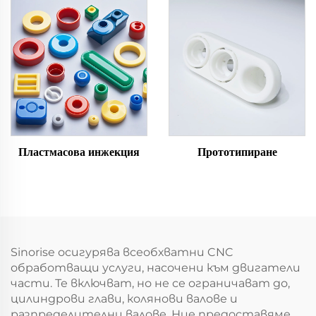
Пластмасова инжекция
Прототипиране
Sinorise осигурява всеобхватни CNC
обработващи услуги, насочени към двигатели
части. Те включват, но не се ограничават до,
цилиндрови глави, колянови валове и
разпределителни валове. Ние предоставяме