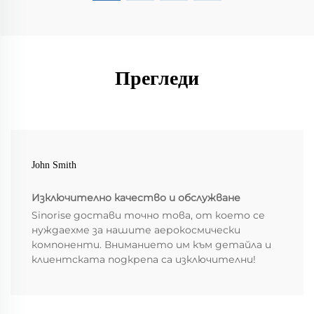
Прегледи
John Smith
Изключително качество и обслужване
Sinorise достави точно това, от което се
нуждаехме за нашите аерокосмически
компоненти. Вниманието им към детайла и
клиентската подкрепа са изключителни!