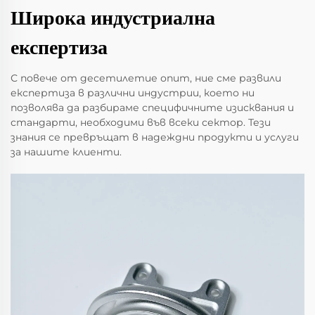
Широка индустриална
експертиза
С повече от десетилетие опит, ние сме развили
експертиза в различни индустрии, което ни
позволява да разбираме специфичните изисквания и
стандарти, необходими във всеки сектор. Тези
знания се превръщат в надеждни продукти и услуги
за нашите клиенти.