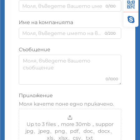
0/100
Име на компанията
0/200
Съобщение
0/1000
Приложение
Моля качете поне едно прикачено.
Up to 3 files，more 30mb，suppor
jpg、jpeg、png、pdf、doc、docx、
xls、xlsx、csv、txt