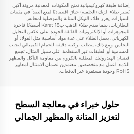
إضافة طبقة كهروكيميائية تمنح المكونات المعدنية مرونة أكبر.
يُعتبر طلاء الزنك (الجلفنة) خيارًا اقتصاديًا لمنع الصدأ في مثبتات
السيارات. يعزز طلاء النيكل المتانة والموصلية لمحابس
البطاريات، بينما يقدم طلاء الذهب بKarat 18 أسطحًا فاخرة
للمجوهرات أو الإلكترونيات الفائقة الجودة. على عكس التحليل
الكهربائي، يعمل الطلاء على عدة مواد أساسية مثل الفولاذ أو
النحاس. ومع ذلك، يتطلب تركيبة دقيقة للحمام الكيميائي لتجنب
المسامية أو الطبقات غير المنتظمة. على سبيل المثال، تجمع
قضبان الهيدروليك المطلية بالكروم بين مقاومة التآكل والمظهر
اللامع. اعمل مع متخصصين معتمدين لضمان الامتثال لمعايير
RoHS وجودة مستقرة عبر الدفعات.
حلول خبراء في معالجة السطح
لتعزيز المتانة والمظهر الجمالي