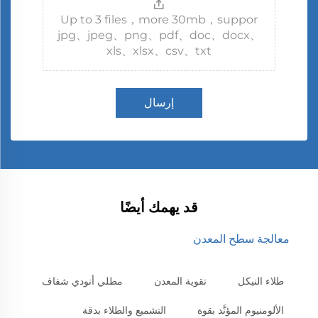
Up to 3 files，more 30mb，suppor
jpg、jpeg、png、pdf、doc、docx、
xls、xlsx、csv、txt
إرسال
قد يهمك أيضًا
معالجة سطح المعدن
طلاء النيكل
تقوية المعدن
مطلي أنودي شفاف
الألومنيوم المؤنَّد بقوة
التشميع والطلاء بدقة